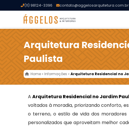
(11) 98124-3396
contato@aggelosarquitetura.com.br
Arquitetura Residenci
Paulista
Home
»
Informações
»
Arquitetura Residencial no J
A
Arquitetura Residencial no Jardim Pau
voltados à moradia, priorizando conforto, es
o terreno, o estilo de vida dos moradores
personalizados que aproveitam melhor cad