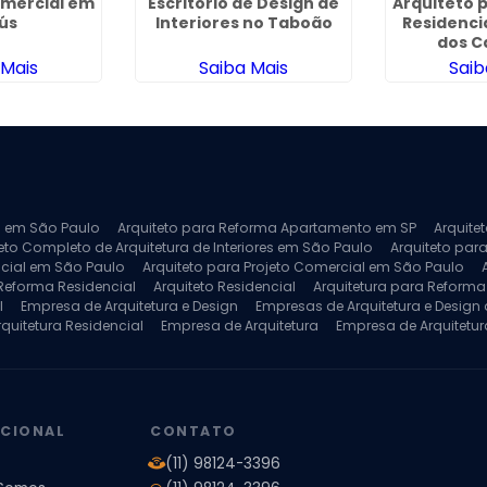
omercial em
Escritório de Design de
Arquiteto 
ús
Interiores no Taboão
Residenci
dos C
 Mais
Saiba Mais
Saib
ra em São Paulo
Arquiteto para Reforma Apartamento em SP
Arquite
eto Completo de Arquitetura de Interiores em São Paulo
Arquiteto para
ncial em São Paulo
Arquiteto para Projeto Comercial em São Paulo
 Reforma Residencial
Arquiteto Residencial
Arquitetura para Reform
l
Empresa de Arquitetura e Design
Empresas de Arquitetura e Design d
rquitetura Residencial
Empresa de Arquitetura
Empresa de Arquitetur
ores
Projeto de Arquitetura 3D
Projeto de Arquitetura Comercial
Pro
 e Engenharia
Projeto de Arquitetura para Apartamentos
Projeto de A
pleto
Projeto de Interiores Residencial
UCIONAL
CONTATO
(11) 98124-3396