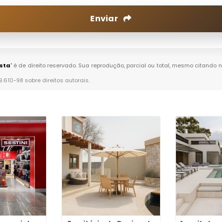
Enviar
ista
" é de direito reservado. Sua reprodução, parcial ou total, mesmo citando n
 9.610-98 sobre direitos autorais
.