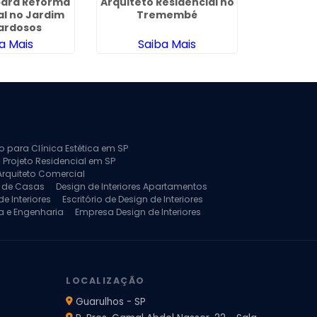
para Reforma
Arquiteto Residencial no
Design 
al no Jardim
Tremembé
Residen
ardosos
F
a Mais
Saiba Mais
Sa
to para Clínica Estética em SP
 Projeto Residencial em SP
Arquiteto Comercial
a de Casas
Design de Interiores Apartamentos
e Interiores
Escritório de Design de Interiores
a e Engenharia
Empresa Design de Interiores
jeto de Arquitetura de Casa
rquitetura Residencial
Projeto de Interiores
LOCALIZAÇÃO
Guarulhos - SP