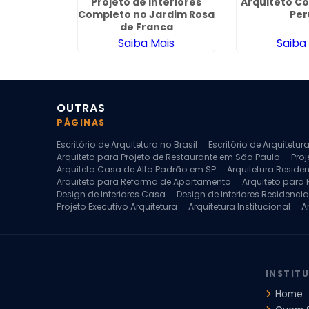
eriores em
Projeto de Interiores
Arquiteto C
ro
Completo no Jardim Rosa
Per
de Franca
ais
Saiba Mais
Saiba
OUTRAS
PÁGINAS
Escritório de Arquitetura no Brasil
Escritório de Arquitetu
Arquiteto para Projeto de Restaurante em São Paulo
Proj
Arquiteto Casa de Alto Padrão em SP
Arquitetura Reside
Arquiteto para Reforma de Apartamento
Arquiteto para
Design de Interiores Casa
Design de Interiores Residencia
Projeto Executivo Arquitetura
Arquitetura Institucional
A
Escritorio de Arquitetura
Escritorio de Arquitetura de Interi
Projeto de Arquitetura de Interiores
Projeto de Arquitetura
Projeto de Interiores Comercial
Projeto de Interiores Com
INSTIT
Home