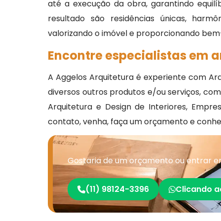
até a execução da obra, garantindo equilíbr
resultado são residências únicas, harmô
valorizando o imóvel e proporcionando bem-
Encontre especialistas em a
A Aggelos Arquitetura é experiente com Ar
diversos outros produtos e/ou serviços, com
Arquitetura e Design de Interiores, Empre
contato, venha, faça um orçamento e conheç
Gostaria de um orçamento ou entrar em
(11) 98124-3396
Clicando a