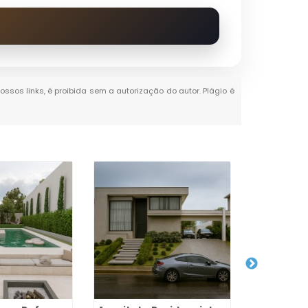
ossos links, é proibida sem a autorização do autor. Plágio é