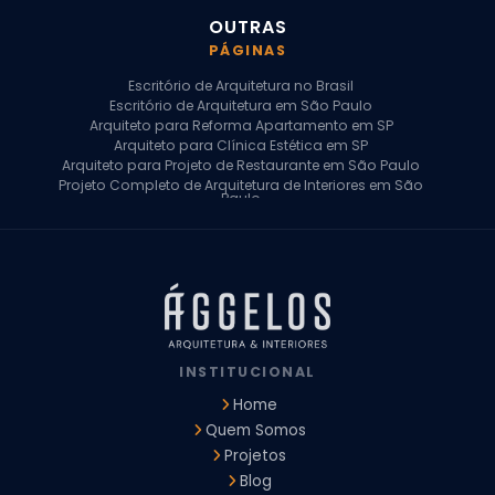
OUTRAS
PÁGINAS
Escritório de Arquitetura no Brasil
Escritório de Arquitetura em São Paulo
Arquiteto para Reforma Apartamento em SP
Arquiteto para Clínica Estética em SP
Arquiteto para Projeto de Restaurante em São Paulo
Projeto Completo de Arquitetura de Interiores em São
Paulo
Arquiteto para Projeto Residencial em SP
Arquiteto Casa de Alto Padrão em SP
Arquitetura Residencial em São Paulo
Arquiteto para Projeto Comercial em São Paulo
Arquiteto Comercial
Arquiteto para Reforma de Apartamento
Arquiteto para Reforma Residencial
Arquiteto Residencial
INSTITUCIONAL
Arquitetura para Reforma de Casas
Design de Interiores Apartamentos
Home
Design de Interiores Casa
Quem Somos
Design de Interiores Residencial
Projetos
Empresa de Arquitetura e Design
Empresas de Arquitetura e Design de Interiores
Blog