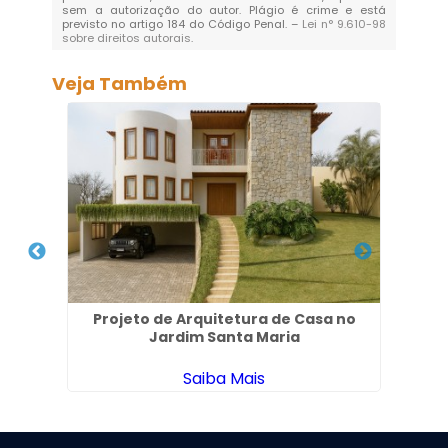
sem a autorização do autor. Plágio é crime e está
previsto no artigo 184 do Código Penal. –
Lei n° 9.610-98
sobre direitos autorais
.
Veja Também
nto
Projeto de Arquitetura de Casa no
Jardim Santa Maria
Ap
Saiba Mais