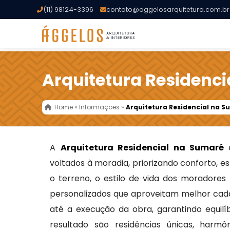
(11) 98124-3396
contato@aggelosarquitetura.com.br
Arquitetura Residenc
Home
»
Informações
»
Arquitetura Residencial na 
A
Arquitetura Residencial na Sumaré
é
voltados à moradia, priorizando conforto, es
o terreno, o estilo de vida dos moradores
personalizados que aproveitam melhor cad
até a execução da obra, garantindo equilíbr
resultado são residências únicas, harmô