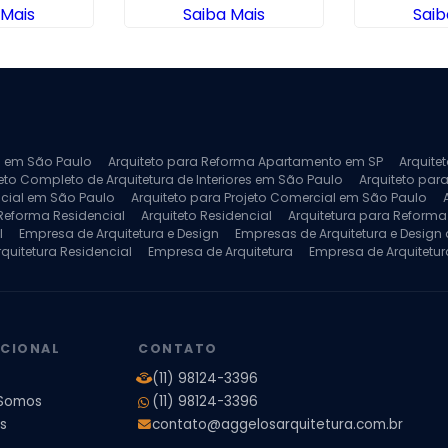
 Mais
Saiba Mais
Saib
ra em São Paulo
Arquiteto para Reforma Apartamento em SP
Arquite
eto Completo de Arquitetura de Interiores em São Paulo
Arquiteto para
ncial em São Paulo
Arquiteto para Projeto Comercial em São Paulo
 Reforma Residencial
Arquiteto Residencial
Arquitetura para Reform
l
Empresa de Arquitetura e Design
Empresas de Arquitetura e Design d
rquitetura Residencial
Empresa de Arquitetura
Empresa de Arquitetur
ores
Projeto de Arquitetura 3D
Projeto de Arquitetura Comercial
Pro
 e Engenharia
Projeto de Arquitetura para Apartamentos
Projeto de A
pleto
Projeto de Interiores Residencial
UCIONAL
CONTATO
(11) 98124-3396
Somos
(11) 98124-3396
s
contato@aggelosarquitetura.com.br