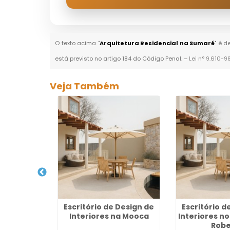
O texto acima "
Arquitetura Residencial na Sumaré
" é d
está previsto no artigo 184 do Código Penal. –
Lei n° 9.610-9
Veja Também
nteriores
Escritório de Design de
Escritório d
 Socorro
Interiores na Mooca
Interiores n
Robe