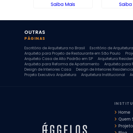
ais
Saiba Mais
Saiba
OUTRAS
PÁGINAS
Escritório de Arquitetura no Brasil
Escritório de Arquitetu
Arquiteto para Projeto de Restaurante em São Paulo
Proj
Arquiteto Casa de Alto Padrão em SP
Arquitetura Reside
Arquiteto para Reforma de Apartamento
Arquiteto para
Design de Interiores Casa
Design de Interiores Residencia
Projeto Executivo Arquitetura
Arquitetura Institucional
A
Escritorio de Arquitetura
Escritorio de Arquitetura de Interi
Projeto de Arquitetura de Interiores
Projeto de Arquitetura
Projeto de Interiores Comercial
Projeto de Interiores Com
INSTIT
Home
Quem 
Projeto
Blog