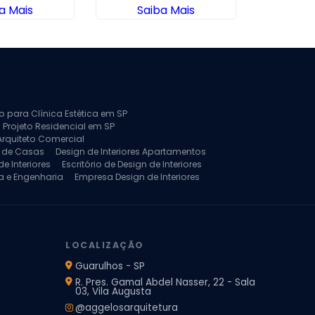
a Mais
Saiba Mais
Sa
to para Clínica Estética em SP
 Projeto Residencial em SP
Arquiteto Comercial
a de Casas
Design de Interiores Apartamentos
e Interiores
Escritório de Design de Interiores
a e Engenharia
Empresa Design de Interiores
jeto de Arquitetura de Casa
rquitetura Residencial
Projeto de Interiores
LOCALIZAÇÃO
Guarulhos - SP
R. Pres. Gamal Abdel Nasser, 22 - Sala
03, Vila Augusta
@aggelosarquitetura