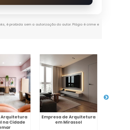
nks, é proibida sem a autorização do autor. Plágio é crime e
 Arquitetura
Empresa de Arquitetura
Projeto 
l na Cidade
em Mirassol
Residenc
emar