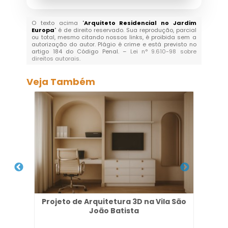
O texto acima "
Arquiteto Residencial no Jardim
Europa
" é de direito reservado. Sua reprodução, parcial
ou total, mesmo citando nossos links, é proibida sem a
autorização do autor. Plágio é crime e está previsto no
artigo 184 do Código Penal. –
Lei n° 9.610-98 sobre
direitos autorais
.
Veja Também
 em
Projeto de Arquitetura 3D na Vila São
Em
João Batista