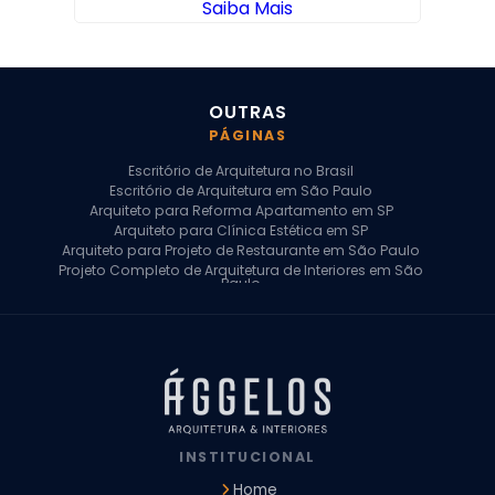
Saiba Mais
OUTRAS
PÁGINAS
Escritório de Arquitetura no Brasil
Escritório de Arquitetura em São Paulo
Arquiteto para Reforma Apartamento em SP
Arquiteto para Clínica Estética em SP
Arquiteto para Projeto de Restaurante em São Paulo
Projeto Completo de Arquitetura de Interiores em São
Paulo
Arquiteto para Projeto Residencial em SP
Arquiteto Casa de Alto Padrão em SP
Arquitetura Residencial em São Paulo
Arquiteto para Projeto Comercial em São Paulo
Arquiteto Comercial
Arquiteto para Reforma de Apartamento
Arquiteto para Reforma Residencial
Arquiteto Residencial
INSTITUCIONAL
Arquitetura para Reforma de Casas
Design de Interiores Apartamentos
Home