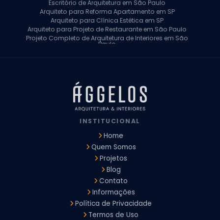
Escritório de Arquitetura em São Paulo
Arquiteto para Reforma Apartamento em SP
Arquiteto para Clínica Estética em SP
Arquiteto para Projeto de Restaurante em São Paulo
Projeto Completo de Arquitetura de Interiores em São
Paulo
Arquiteto para Projeto Residencial em SP
Arquiteto Casa de Alto Padrão em SP
Arquitetura Residencial em São Paulo
Arquiteto para Projeto Comercial em São Paulo
Arquiteto Comercial
Arquiteto para Reforma de Apartamento
Arquiteto para Reforma Residencial
Arquiteto Residencial
INSTITUCIONAL
Arquitetura para Reforma de Casas
Design de Interiores Apartamentos
Home
Design de Interiores Casa
Quem Somos
Design de Interiores Residencial
Projetos
Empresa de Arquitetura e Design
Empresas de Arquitetura e Design de Interiores
Blog
Escritório de Design de Interiores
Contato
Projeto Executivo Arquitetura
Arquitetura Institucional
Informações
Arquitetura Residencial
Empresa de Arquitetura
Política de Privacidade
Empresa de Arquitetura e Engenharia
Empresa Design de Interiores
Escritorio de Arquitetura
Termos de Uso