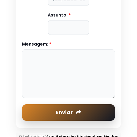
Assunto:
*
Mensagem:
*
Enviar
O texto acima "
Arquitetura Institucional em Rio das