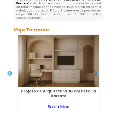
Pedras
" é de direito reservado. Sua reprodução, parcial
ou total, mesmo citando nossos links, é proibida sem a
autorização do autor. Plágio é crime e está previsto no
artigo 184 do Código Penal. –
Lei n° 9.610-98 sobre
direitos autorais
.
Veja Também
po
Projeto de Arquitetura 3D em Pereira
Ar
Barreto
Saiba Mais