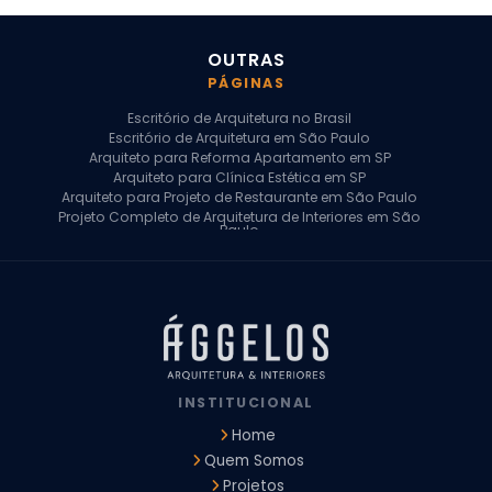
OUTRAS
PÁGINAS
Escritório de Arquitetura no Brasil
Escritório de Arquitetura em São Paulo
Arquiteto para Reforma Apartamento em SP
Arquiteto para Clínica Estética em SP
Arquiteto para Projeto de Restaurante em São Paulo
Projeto Completo de Arquitetura de Interiores em São
Paulo
Arquiteto para Projeto Residencial em SP
Arquiteto Casa de Alto Padrão em SP
Arquitetura Residencial em São Paulo
Arquiteto para Projeto Comercial em São Paulo
Arquiteto Comercial
Arquiteto para Reforma de Apartamento
Arquiteto para Reforma Residencial
Arquiteto Residencial
INSTITUCIONAL
Arquitetura para Reforma de Casas
Design de Interiores Apartamentos
Home
Design de Interiores Casa
Quem Somos
Design de Interiores Residencial
Projetos
Empresa de Arquitetura e Design