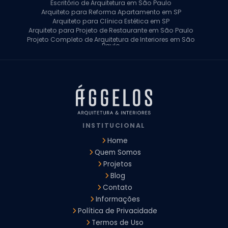
Escritório de Arquitetura em São Paulo
Arquiteto para Reforma Apartamento em SP
Arquiteto para Clínica Estética em SP
Arquiteto para Projeto de Restaurante em São Paulo
Projeto Completo de Arquitetura de Interiores em São
Paulo
Arquiteto para Projeto Residencial em SP
Arquiteto Casa de Alto Padrão em SP
Arquitetura Residencial em São Paulo
Arquiteto para Projeto Comercial em São Paulo
Arquiteto Comercial
Arquiteto para Reforma de Apartamento
Arquiteto para Reforma Residencial
Arquiteto Residencial
INSTITUCIONAL
Arquitetura para Reforma de Casas
Design de Interiores Apartamentos
Home
Design de Interiores Casa
Quem Somos
Design de Interiores Residencial
Projetos
Empresa de Arquitetura e Design
Empresas de Arquitetura e Design de Interiores
Blog
Escritório de Design de Interiores
Contato
Projeto Executivo Arquitetura
Arquitetura Institucional
Informações
Arquitetura Residencial
Empresa de Arquitetura
Política de Privacidade
Empresa de Arquitetura e Engenharia
Empresa Design de Interiores
Escritorio de Arquitetura
Termos de Uso