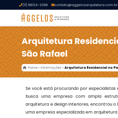
(11) 98124-3396
contato@aggelosarquitetura.com.br
Arquitetura Residenci
São Rafael
Home
»
Informações
»
Arquitetura Residencial no P
Se você está procurando por especialista
busca uma empresa com ampla estrutu
arquitetura e design interiores, encontrou o
uma empresa especializada em arquitetura t