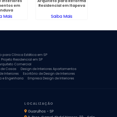
 Interiores
Arquiteto para Reforma
Projeto 
mentos em
Residencial em Itapeva
para Ap
anduva
Rapo
a Mais
Saiba Mais
Sa
to para Clínica Estética em SP
 Projeto Residencial em SP
Arquiteto Comercial
a de Casas
Design de Interiores Apartamentos
e Interiores
Escritório de Design de Interiores
a e Engenharia
Empresa Design de Interiores
jeto de Arquitetura de Casa
rquitetura Residencial
Projeto de Interiores
LOCALIZAÇÃO
Guarulhos - SP