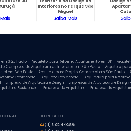
quitetura 3D
Escritório de Design de
Design de
 Curuçá
Interiores no Parque São
Aparta
Miguel
Cat
 Mais
Saiba Mais
Saib
ra em São Paulo
Arquiteto para Reforma Apartamento em SP
Arquite
eto Completo de Arquitetura de Interiores em São Paulo
Arquiteto para
ncial em São Paulo
Arquiteto para Projeto Comercial em São Paulo
 Reforma Residencial
Arquiteto Residencial
Arquitetura para Reform
l
Empresa de Arquitetura e Design
Empresas de Arquitetura e Design d
rquitetura Residencial
Empresa de Arquitetura
Empresa de Arquitetur
ores
Projeto de Arquitetura 3D
Projeto de Arquitetura Comercial
Pro
 e Engenharia
Projeto de Arquitetura para Apartamentos
Projeto de A
pleto
Projeto de Interiores Residencial
UCIONAL
CONTATO
(11) 98124-3396