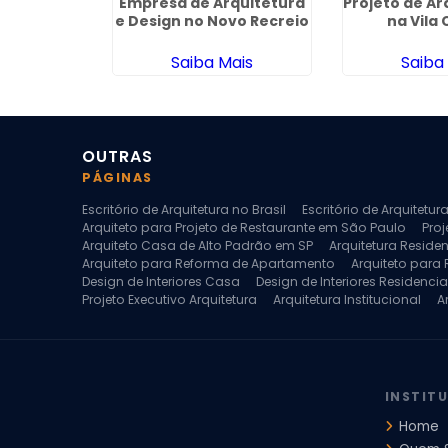
nteriores
Empresa de Arquitetura
Projeto de Ar
 Butantã
e Design no Novo Recreio
na Vila
ais
Saiba Mais
Saiba
OUTRAS
PÁGINAS
Escritório de Arquitetura no Brasil
Escritório de Arquitetu
Arquiteto para Projeto de Restaurante em São Paulo
Proj
Arquiteto Casa de Alto Padrão em SP
Arquitetura Reside
Arquiteto para Reforma de Apartamento
Arquiteto para
Design de Interiores Casa
Design de Interiores Residencia
Projeto Executivo Arquitetura
Arquitetura Institucional
A
Escritorio de Arquitetura
Escritorio de Arquitetura de Interi
Projeto de Arquitetura de Interiores
Projeto de Arquitetura
Projeto de Interiores Comercial
Projeto de Interiores Com
INSTIT
Home