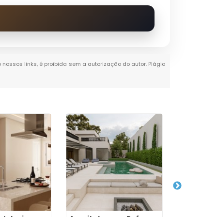
o nossos links, é proibida sem a autorização do autor. Plágio