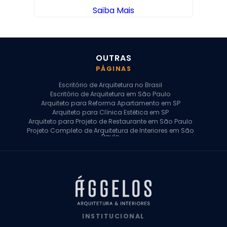
Saiba Mais
OUTRAS
PÁGINAS
Escritório de Arquitetura no Brasil
Escritório de Arquitetura em São Paulo
Arquiteto para Reforma Apartamento em SP
Arquiteto para Clínica Estética em SP
Arquiteto para Projeto de Restaurante em São Paulo
Projeto Completo de Arquitetura de Interiores em São
Paulo
Arquiteto para Projeto Residencial em SP
Arquiteto Casa de Alto Padrão em SP
Arquitetura Residencial em São Paulo
Arquiteto para Projeto Comercial em São Paulo
Arquiteto Comercial
Arquiteto para Reforma de Apartamento
Arquiteto para Reforma Residencial
Arquiteto Residencial
INSTITUCIONAL
Arquitetura para Reforma de Casas