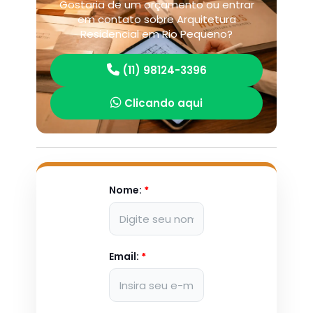
Gostaria de um orçamento ou entrar
em contato sobre Arquitetura
Residencial em Rio Pequeno?
(11) 98124-3396
Clicando aqui
Nome:
*
Email:
*