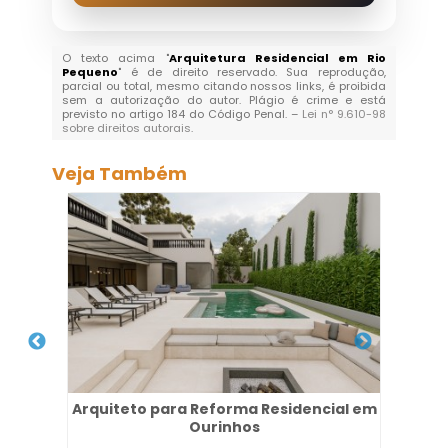
O texto acima "
Arquitetura Residencial em Rio
Pequeno
" é de direito reservado. Sua reprodução,
parcial ou total, mesmo citando nossos links, é proibida
sem a autorização do autor. Plágio é crime e está
previsto no artigo 184 do Código Penal. –
Lei n° 9.610-98
sobre direitos autorais
.
Veja Também
e das
Arquiteto para Reforma Residencial em
Pro
Ourinhos