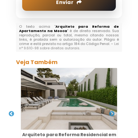
Enviar
O texto acima "
Arquiteto para Reforma de
Apartamento na Mooca
" é de direito reservado. Sua
reprodução, parcial ou total, mesmo citando nossos
links, é proibida sem a autorização do autor. Plágio é
crime e está previsto no artigo 184 do Código Penal. –
Lei
n° 9.610-98 sobre direitos autorais
.
Veja Também
res
Arquiteto para Reforma Residencial em
Des