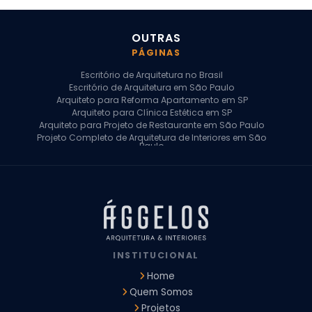
OUTRAS
PÁGINAS
Escritório de Arquitetura no Brasil
Escritório de Arquitetura em São Paulo
Arquiteto para Reforma Apartamento em SP
Arquiteto para Clínica Estética em SP
Arquiteto para Projeto de Restaurante em São Paulo
Projeto Completo de Arquitetura de Interiores em São
Paulo
Arquiteto para Projeto Residencial em SP
Arquiteto Casa de Alto Padrão em SP
Arquitetura Residencial em São Paulo
Arquiteto para Projeto Comercial em São Paulo
Arquiteto Comercial
Arquiteto para Reforma de Apartamento
Arquiteto para Reforma Residencial
Arquiteto Residencial
INSTITUCIONAL
Arquitetura para Reforma de Casas
Design de Interiores Apartamentos
Home
Design de Interiores Casa
Quem Somos
Design de Interiores Residencial
Projetos
Empresa de Arquitetura e Design