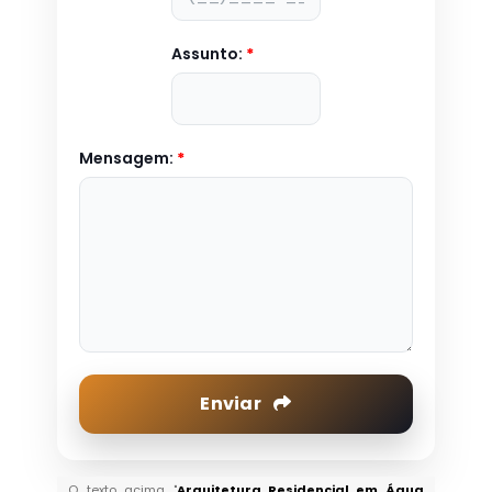
Assunto:
*
Mensagem:
*
Enviar
O texto acima "
Arquitetura Residencial em Água