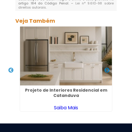
artigo 184 do Código Penal. –
Lei n° 9.610-98 sobre
direitos autorais
.
Veja Também
dim
Projeto de Interiores Residencial em
Proj
Catanduva
Saiba Mais