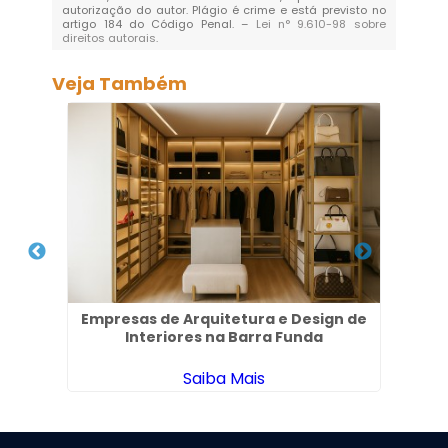
autorização do autor. Plágio é crime e está previsto no
artigo 184 do Código Penal. –
Lei n° 9.610-98 sobre
direitos autorais
.
Veja Também
 em
Empresas de Arquitetura e Design de
Pro
Interiores na Barra Funda
Saiba Mais