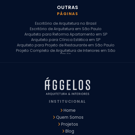
OUTRAS
PÁGINAS
Escritório de Arquitetura no Brasil
Escritório de Arquitetura em São Paulo
Arquiteto para Reforma Apartamento em SP
Arquiteto para Clínica Estética em SP
Arquiteto para Projeto de Restaurante em São Paulo
Projeto Completo de Arquitetura de Interiores em São
Paulo
Arquiteto para Projeto Residencial em SP
Arquiteto Casa de Alto Padrão em SP
Arquitetura Residencial em São Paulo
Arquiteto para Projeto Comercial em São Paulo
Arquiteto Comercial
Arquiteto para Reforma de Apartamento
Arquiteto para Reforma Residencial
Arquiteto Residencial
INSTITUCIONAL
Arquitetura para Reforma de Casas
Design de Interiores Apartamentos
Home
Design de Interiores Casa
Quem Somos
Design de Interiores Residencial
Projetos
Empresa de Arquitetura e Design
Empresas de Arquitetura e Design de Interiores
Blog