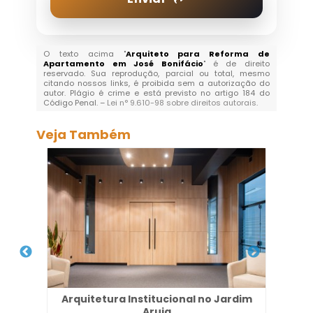
O texto acima "
Arquiteto para Reforma de
Apartamento em José Bonifácio
" é de direito
reservado. Sua reprodução, parcial ou total, mesmo
citando nossos links, é proibida sem a autorização do
autor. Plágio é crime e está previsto no artigo 184 do
Código Penal. –
Lei n° 9.610-98 sobre direitos autorais
.
Veja Também
 no
Arquitetura Institucional no Jardim
Pro
Aruja