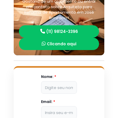
Gostaria de um orçamento ou entrar
em contato sobre Arquiteto para
Reforma de Apartamento em José
Bonifácio?
(11) 98124-3396
Clicando aqui
Nome:
*
Email:
*