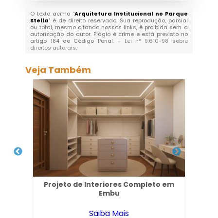
O texto acima "
Arquitetura Institucional no Parque
Stella
" é de direito reservado. Sua reprodução, parcial
ou total, mesmo citando nossos links, é proibida sem a
autorização do autor. Plágio é crime e está previsto no
artigo 184 do Código Penal. –
Lei n° 9.610-98 sobre
direitos autorais
.
Veja Também
s em
Projeto de Interiores Completo em
Ar
Embu
Saiba Mais