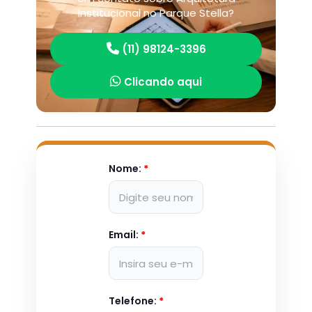
Institucional no Parque Stella?
(11) 98124-3396
Clicando aqui
Nome:
*
Email:
*
Telefone:
*