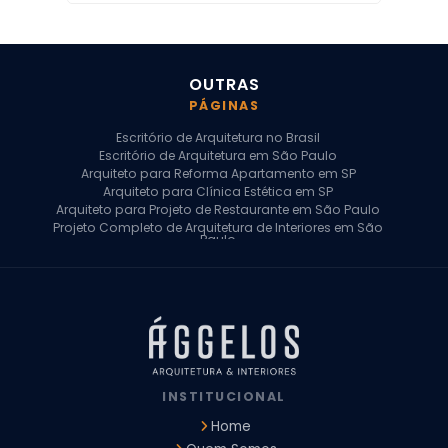
OUTRAS
PÁGINAS
Escritório de Arquitetura no Brasil
Escritório de Arquitetura em São Paulo
Arquiteto para Reforma Apartamento em SP
Arquiteto para Clínica Estética em SP
Arquiteto para Projeto de Restaurante em São Paulo
Projeto Completo de Arquitetura de Interiores em São
Paulo
Arquiteto para Projeto Residencial em SP
Arquiteto Casa de Alto Padrão em SP
Arquitetura Residencial em São Paulo
Arquiteto para Projeto Comercial em São Paulo
Arquiteto Comercial
Arquiteto para Reforma de Apartamento
Arquiteto para Reforma Residencial
Arquiteto Residencial
INSTITUCIONAL
Arquitetura para Reforma de Casas
Design de Interiores Apartamentos
Home
Design de Interiores Casa