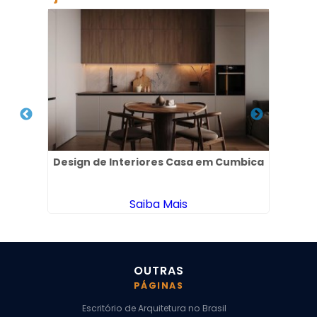
Design de Interiores Casa em Cumbica
De
ta
Saiba Mais
OUTRAS
PÁGINAS
Escritório de Arquitetura no Brasil