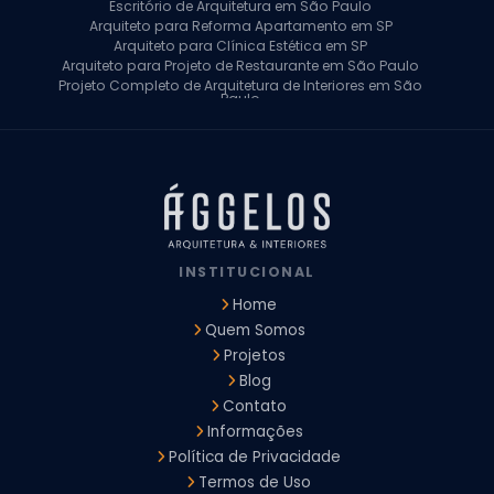
Escritório de Arquitetura em São Paulo
Arquiteto para Reforma Apartamento em SP
Arquiteto para Clínica Estética em SP
Arquiteto para Projeto de Restaurante em São Paulo
Projeto Completo de Arquitetura de Interiores em São
Paulo
Arquiteto para Projeto Residencial em SP
Arquiteto Casa de Alto Padrão em SP
Arquitetura Residencial em São Paulo
Arquiteto para Projeto Comercial em São Paulo
Arquiteto Comercial
Arquiteto para Reforma de Apartamento
Arquiteto para Reforma Residencial
Arquiteto Residencial
INSTITUCIONAL
Arquitetura para Reforma de Casas
Design de Interiores Apartamentos
Home
Design de Interiores Casa
Quem Somos
Design de Interiores Residencial
Projetos
Empresa de Arquitetura e Design
Empresas de Arquitetura e Design de Interiores
Blog
Escritório de Design de Interiores
Contato
Projeto Executivo Arquitetura
Arquitetura Institucional
Informações
Arquitetura Residencial
Empresa de Arquitetura
Política de Privacidade
Empresa de Arquitetura e Engenharia
Empresa Design de Interiores
Escritorio de Arquitetura
Termos de Uso