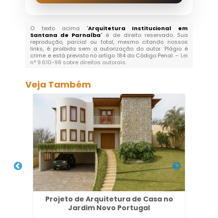
O texto acima "
Arquitetura Institucional em
Santana de Parnaíba
" é de direito reservado. Sua
reprodução, parcial ou total, mesmo citando nossos
links, é proibida sem a autorização do autor. Plágio é
crime e está previsto no artigo 184 do Código Penal. –
Lei
n° 9.610-98 sobre direitos autorais
.
Veja Também
aria
Projeto de Arquitetura de Casa no
Pr
Jardim Novo Portugal