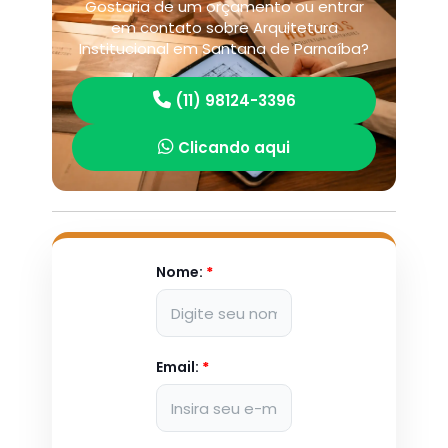
Gostaria de um orçamento ou entrar
em contato sobre Arquitetura
Institucional em Santana de Parnaíba?
(11) 98124-3396
Clicando aqui
Nome:
*
Email:
*