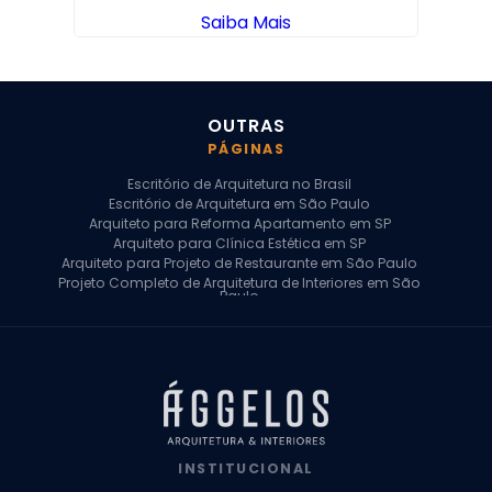
Saiba Mais
OUTRAS
PÁGINAS
Escritório de Arquitetura no Brasil
Escritório de Arquitetura em São Paulo
Arquiteto para Reforma Apartamento em SP
Arquiteto para Clínica Estética em SP
Arquiteto para Projeto de Restaurante em São Paulo
Projeto Completo de Arquitetura de Interiores em São
Paulo
Arquiteto para Projeto Residencial em SP
Arquiteto Casa de Alto Padrão em SP
Arquitetura Residencial em São Paulo
Arquiteto para Projeto Comercial em São Paulo
Arquiteto Comercial
Arquiteto para Reforma de Apartamento
Arquiteto para Reforma Residencial
Arquiteto Residencial
INSTITUCIONAL
Arquitetura para Reforma de Casas