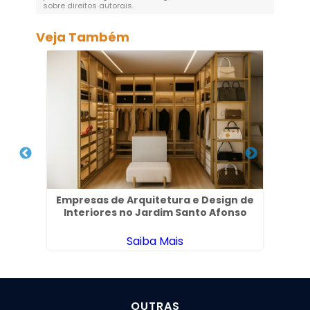
sobre direitos autorais
.
Veja Também
s em
Empresas de Arquitetura e Design de
Interiores no Jardim Santo Afonso
Ap
Saiba Mais
OUTRAS