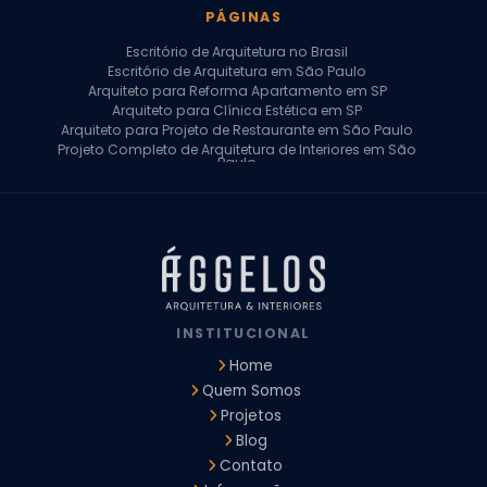
PÁGINAS
Escritório de Arquitetura no Brasil
Escritório de Arquitetura em São Paulo
Arquiteto para Reforma Apartamento em SP
Arquiteto para Clínica Estética em SP
Arquiteto para Projeto de Restaurante em São Paulo
Projeto Completo de Arquitetura de Interiores em São
Paulo
Arquiteto para Projeto Residencial em SP
Arquiteto Casa de Alto Padrão em SP
Arquitetura Residencial em São Paulo
Arquiteto para Projeto Comercial em São Paulo
Arquiteto Comercial
Arquiteto para Reforma de Apartamento
Arquiteto para Reforma Residencial
Arquiteto Residencial
INSTITUCIONAL
Arquitetura para Reforma de Casas
Design de Interiores Apartamentos
Home
Design de Interiores Casa
Quem Somos
Design de Interiores Residencial
Projetos
Empresa de Arquitetura e Design
Empresas de Arquitetura e Design de Interiores
Blog
Escritório de Design de Interiores
Contato
Projeto Executivo Arquitetura
Arquitetura Institucional