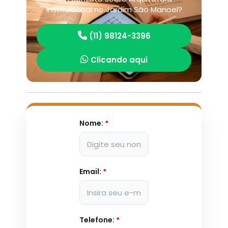
Institucional no Jardim São Manoel?
(11) 98124-3396
Clicando aqui
Nome:
*
Email:
*
Telefone:
*