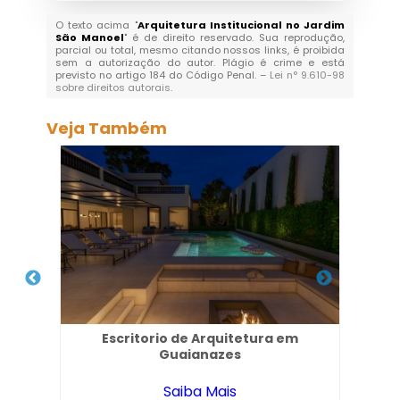
O texto acima "
Arquitetura Institucional no Jardim
São Manoel
" é de direito reservado. Sua reprodução,
parcial ou total, mesmo citando nossos links, é proibida
sem a autorização do autor. Plágio é crime e está
previsto no artigo 184 do Código Penal. –
Lei n° 9.610-98
sobre direitos autorais
.
Veja Também
na
Escritorio de Arquitetura em
Arq
Guaianazes
Saiba Mais