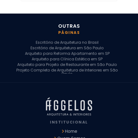
OUTRAS
PÁGINAS
Escritório de Arquitetura no Brasil
Escritório de Arquitetura em São Paulo
Arquiteto para Reforma Apartamento em SP
Arquiteto para Clínica Estética em SP
Arquiteto para Projeto de Restaurante em São Paulo
Projeto Completo de Arquitetura de Interiores em São
Paulo
Arquiteto para Projeto Residencial em SP
Arquiteto Casa de Alto Padrão em SP
Arquitetura Residencial em São Paulo
Arquiteto para Projeto Comercial em São Paulo
Arquiteto Comercial
Arquiteto para Reforma de Apartamento
Arquiteto para Reforma Residencial
Arquiteto Residencial
INSTITUCIONAL
Arquitetura para Reforma de Casas
Design de Interiores Apartamentos
Home
Design de Interiores Casa