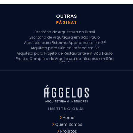
OUTRAS
PÁGINAS
Escritório de Arquitetura no Brasil
Escritório de Arquitetura em São Paulo
Arquiteto para Reforma Apartamento em SP
Arquiteto para Clínica Estética em SP
Arquiteto para Projeto de Restaurante em São Paulo
Projeto Completo de Arquitetura de Interiores em São
Paulo
Arquiteto para Projeto Residencial em SP
Arquiteto Casa de Alto Padrão em SP
Arquitetura Residencial em São Paulo
Arquiteto para Projeto Comercial em São Paulo
Arquiteto Comercial
Arquiteto para Reforma de Apartamento
Arquiteto para Reforma Residencial
Arquiteto Residencial
INSTITUCIONAL
Arquitetura para Reforma de Casas
Design de Interiores Apartamentos
Home
Design de Interiores Casa
Quem Somos
Design de Interiores Residencial
Projetos
Empresa de Arquitetura e Design