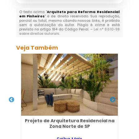
O texto acima "
Arquiteto para Reforma Residencial
em Pinheiros
" é de direito reservado. Sua reprodução,
parcial ou total, mesmo citando nossos links, é proibida
sem a autorização do autor. Plágio é crime e está
previsto no artigo 184 do Código Penal. –
Lei n° 9.610-98
sobre direitos autorais
.
Veja Também
 de
Projeto de Arquitetura Residencial na
Pr
Zona Norte de SP