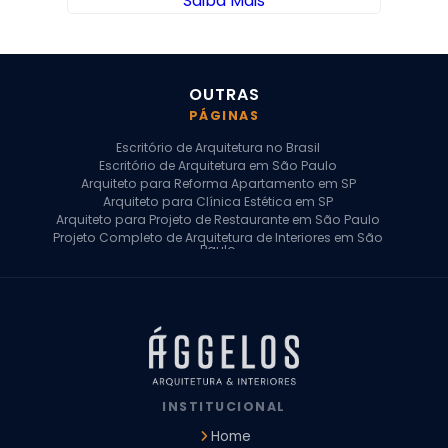
Saiba Mais
OUTRAS
PÁGINAS
Escritório de Arquitetura no Brasil
Escritório de Arquitetura em São Paulo
Arquiteto para Reforma Apartamento em SP
Arquiteto para Clínica Estética em SP
Arquiteto para Projeto de Restaurante em São Paulo
Projeto Completo de Arquitetura de Interiores em São
Paulo
Arquiteto para Projeto Residencial em SP
Arquiteto Casa de Alto Padrão em SP
Arquitetura Residencial em São Paulo
Arquiteto para Projeto Comercial em São Paulo
Arquiteto Comercial
Arquiteto para Reforma de Apartamento
Arquiteto para Reforma Residencial
Arquiteto Residencial
INSTITUCIONAL
Arquitetura para Reforma de Casas
Design de Interiores Apartamentos
Home
Design de Interiores Casa