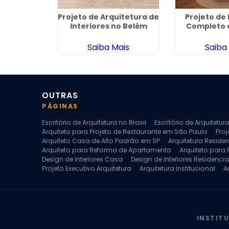
quitetura
Projeto de Arquitetura de
Projeto de 
no Jardim
Interiores no Belém
Completo e
fo
ais
Saiba Mais
Saiba
OUTRAS
PÁGINAS
Escritório de Arquitetura no Brasil
Escritório de Arquitetu
Arquiteto para Projeto de Restaurante em São Paulo
Proj
Arquiteto Casa de Alto Padrão em SP
Arquitetura Reside
Arquiteto para Reforma de Apartamento
Arquiteto para
Design de Interiores Casa
Design de Interiores Residencia
Projeto Executivo Arquitetura
Arquitetura Institucional
A
Escritorio de Arquitetura
Escritorio de Arquitetura de Interi
Projeto de Arquitetura de Interiores
Projeto de Arquitetura
Projeto de Interiores Comercial
Projeto de Interiores Com
INSTIT