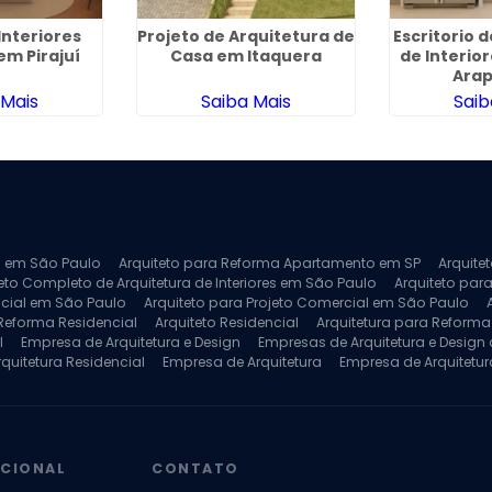
Interiores
Projeto de Arquitetura de
Escritorio 
m Pirajuí
Casa em Itaquera
de Interio
Ara
 Mais
Saiba Mais
Saib
ra em São Paulo
Arquiteto para Reforma Apartamento em SP
Arquite
eto Completo de Arquitetura de Interiores em São Paulo
Arquiteto para
ncial em São Paulo
Arquiteto para Projeto Comercial em São Paulo
 Reforma Residencial
Arquiteto Residencial
Arquitetura para Reform
l
Empresa de Arquitetura e Design
Empresas de Arquitetura e Design d
rquitetura Residencial
Empresa de Arquitetura
Empresa de Arquitetur
ores
Projeto de Arquitetura 3D
Projeto de Arquitetura Comercial
Pro
 e Engenharia
Projeto de Arquitetura para Apartamentos
Projeto de A
pleto
Projeto de Interiores Residencial
UCIONAL
CONTATO