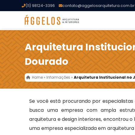
(11) 98124-3396
contato@aggelosarquitetura.com.br
Arquitetura Instituci
Dourado
Home
»
Informações
»
Arquitetura Institucional no
Se você está procurando por especialista
busca uma empresa com ampla estrutu
arquitetura e design interiores, encontrou o
uma empresa especializada em arquitetura t