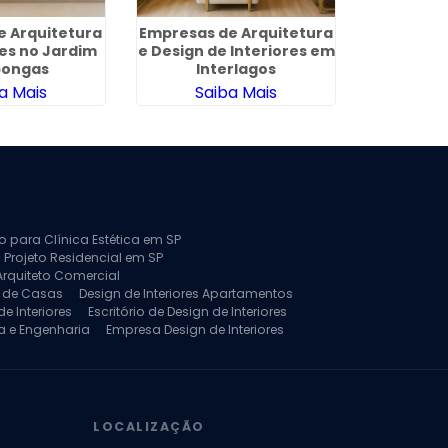
de Arquitetura
Empresas de Arquitetura
Arquitet
res no Jardim
e Design de Interiores em
Araçoi
pongas
Interlagos
a Mais
Saiba Mais
Sa
to para Clínica Estética em SP
 Projeto Residencial em SP
Arquiteto Comercial
a de Casas
Design de Interiores Apartamentos
e Interiores
Escritório de Design de Interiores
a e Engenharia
Empresa Design de Interiores
jeto de Arquitetura de Casa
rquitetura Residencial
Projeto de Interiores
LOCALIZAÇÃO