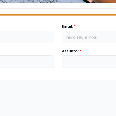
Email:
*
Assunto:
*