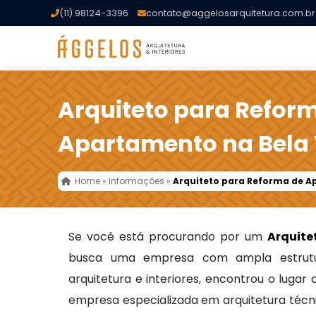
(11) 98124-3396
contato@aggelosarquitetura.com.br
Arquiteto para Refor
Apartamento na Bela 
Home
»
Informações
»
Arquiteto para Reforma de A
Se você está procurando por um
Arquite
busca uma empresa com ampla estrutu
arquitetura e interiores, encontrou o lugar
empresa especializada em arquitetura técni