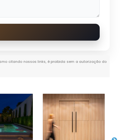
mesmo citando nossos links, é proibida sem a autorização do