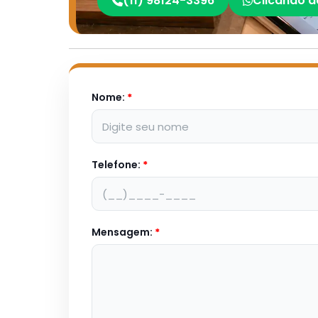
(11) 98124-3396
Clicando a
Nome:
*
Telefone:
*
Mensagem:
*