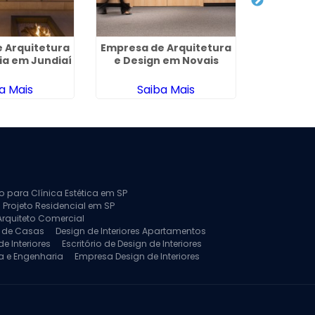
 Arquitetura
Empresa de Arquitetura
Arqui
ia em Jundiaí
e Design em Novais
Reforma
T
a Mais
Saiba Mais
Sa
to para Clínica Estética em SP
 Projeto Residencial em SP
Arquiteto Comercial
a de Casas
Design de Interiores Apartamentos
e Interiores
Escritório de Design de Interiores
a e Engenharia
Empresa Design de Interiores
jeto de Arquitetura de Casa
rquitetura Residencial
Projeto de Interiores