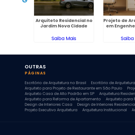
dencial na
Arquiteto Residencial no
Projeto de Ar
 Alvorada
Jardim Nova Cidade
em Engenhei
ais
Saiba Mais
Saiba
OUTRAS
PÁGINAS
Escritório de Arquitetura no Brasil
Escritório de Arquitetu
Arquiteto para Projeto de Restaurante em São Paulo
Proj
Arquiteto Casa de Alto Padrão em SP
Arquitetura Reside
Arquiteto para Reforma de Apartamento
Arquiteto para
Design de Interiores Casa
Design de Interiores Residencia
Projeto Executivo Arquitetura
Arquitetura Institucional
A
Escritorio de Arquitetura
Escritorio de Arquitetura de Interi
Projeto de Arquitetura de Interiores
Projeto de Arquitetura
Projeto de Interiores Comercial
Projeto de Interiores Com