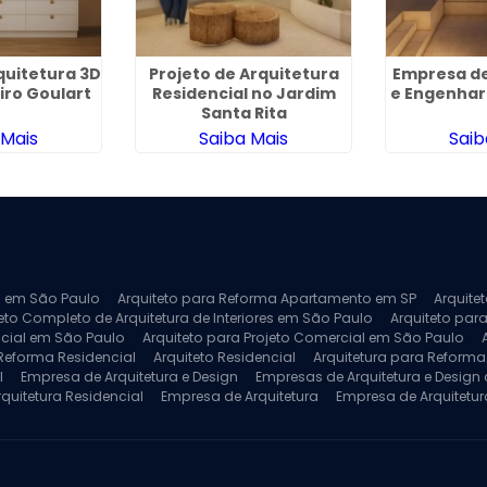
quitetura 3D
Projeto de Arquitetura
Empresa de
ro Goulart
Residencial no Jardim
e Engenhar
Santa Rita
 Mais
Saiba Mais
Saib
ra em São Paulo
Arquiteto para Reforma Apartamento em SP
Arquite
eto Completo de Arquitetura de Interiores em São Paulo
Arquiteto para
ncial em São Paulo
Arquiteto para Projeto Comercial em São Paulo
 Reforma Residencial
Arquiteto Residencial
Arquitetura para Reform
l
Empresa de Arquitetura e Design
Empresas de Arquitetura e Design d
rquitetura Residencial
Empresa de Arquitetura
Empresa de Arquitetur
ores
Projeto de Arquitetura 3D
Projeto de Arquitetura Comercial
Pro
 e Engenharia
Projeto de Arquitetura para Apartamentos
Projeto de A
pleto
Projeto de Interiores Residencial