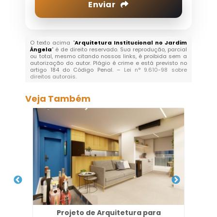
Enviar
O texto acima "
Arquitetura Institucional no Jardim
Ângela
" é de direito reservado. Sua reprodução, parcial
ou total, mesmo citando nossos links, é proibida sem a
autorização do autor. Plágio é crime e está previsto no
artigo 184 do Código Penal. –
Lei n° 9.610-98 sobre
direitos autorais
.
Veja Também
Projeto de Arquitetura para
Arq