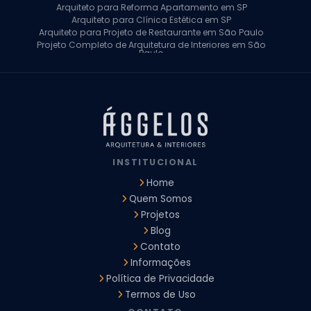
Arquiteto para Reforma Apartamento em SP
Arquiteto para Clínica Estética em SP
Arquiteto para Projeto de Restaurante em São Paulo
Projeto Completo de Arquitetura de Interiores em São
Paulo
Arquiteto para Projeto Residencial em SP
Arquiteto Casa de Alto Padrão em SP
Arquitetura Residencial em São Paulo
Arquiteto para Projeto Comercial em São Paulo
Arquiteto Comercial
Arquiteto para Reforma de Apartamento
Arquiteto para Reforma Residencial
Arquiteto Residencial
INSTITUCIONAL
Arquitetura para Reforma de Casas
Design de Interiores Apartamentos
Home
Design de Interiores Casa
Quem Somos
Design de Interiores Residencial
Projetos
Empresa de Arquitetura e Design
Empresas de Arquitetura e Design de Interiores
Blog
Escritório de Design de Interiores
Contato
Projeto Executivo Arquitetura
Arquitetura Institucional
Informações
Arquitetura Residencial
Empresa de Arquitetura
Política de Privacidade
Empresa de Arquitetura e Engenharia
Empresa Design de Interiores
Escritorio de Arquitetura
Termos de Uso
Escritorio de Arquitetura de Interiores