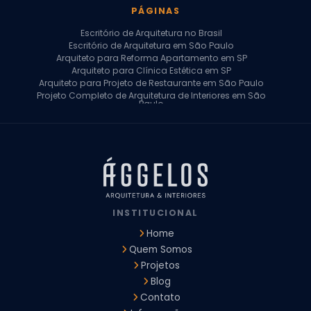
PÁGINAS
Escritório de Arquitetura no Brasil
Escritório de Arquitetura em São Paulo
Arquiteto para Reforma Apartamento em SP
Arquiteto para Clínica Estética em SP
Arquiteto para Projeto de Restaurante em São Paulo
Projeto Completo de Arquitetura de Interiores em São
Paulo
Arquiteto para Projeto Residencial em SP
Arquiteto Casa de Alto Padrão em SP
Arquitetura Residencial em São Paulo
Arquiteto para Projeto Comercial em São Paulo
Arquiteto Comercial
Arquiteto para Reforma de Apartamento
Arquiteto para Reforma Residencial
Arquiteto Residencial
INSTITUCIONAL
Arquitetura para Reforma de Casas
Design de Interiores Apartamentos
Home
Design de Interiores Casa
Quem Somos
Design de Interiores Residencial
Projetos
Empresa de Arquitetura e Design
Empresas de Arquitetura e Design de Interiores
Blog
Escritório de Design de Interiores
Contato
Projeto Executivo Arquitetura
Arquitetura Institucional