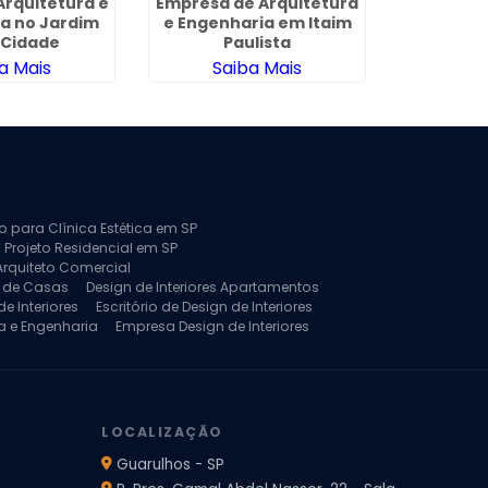
Arquitetura e
Empresa de Arquitetura
Empresas 
a no Jardim
e Engenharia em Itaim
e Design d
 Cidade
Paulista
a Mais
Saiba Mais
Sa
to para Clínica Estética em SP
 Projeto Residencial em SP
Arquiteto Comercial
a de Casas
Design de Interiores Apartamentos
e Interiores
Escritório de Design de Interiores
a e Engenharia
Empresa Design de Interiores
jeto de Arquitetura de Casa
rquitetura Residencial
Projeto de Interiores
LOCALIZAÇÃO
Guarulhos - SP