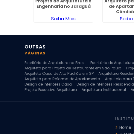
stitucional
Projeto de Arquitetura e
Arquiteto p
to
Engenharia no Jaraguá
de Aparta
Cândid
ais
Saiba Mais
Saiba
OUTRAS
PÁGINAS
Escritório de Arquitetura no Brasil
Escritório de Arquitetu
Arquiteto para Projeto de Restaurante em São Paulo
Proj
Arquiteto Casa de Alto Padrão em SP
Arquitetura Reside
Arquiteto para Reforma de Apartamento
Arquiteto para
Design de Interiores Casa
Design de Interiores Residencia
Projeto Executivo Arquitetura
Arquitetura Institucional
A
Escritorio de Arquitetura
Escritorio de Arquitetura de Interi
Projeto de Arquitetura de Interiores
Projeto de Arquitetura
Projeto de Interiores Comercial
Projeto de Interiores Com
INSTIT
Home