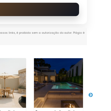
ossos links, é proibida sem a autorização do autor. Plágio é