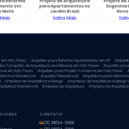
ara Reforma
Projeto de Arquitetura
Projeto de 
mento em
para Apartamentos no
Engenhari
o Mota
Jardim Brasil
Nova
 Mais
Saiba Mais
Saib
ra em São Paulo
Arquiteto para Reforma Apartamento em SP
Arquite
eto Completo de Arquitetura de Interiores em São Paulo
Arquiteto para
ncial em São Paulo
Arquiteto para Projeto Comercial em São Paulo
 Reforma Residencial
Arquiteto Residencial
Arquitetura para Reform
l
Empresa de Arquitetura e Design
Empresas de Arquitetura e Design d
rquitetura Residencial
Empresa de Arquitetura
Empresa de Arquitetur
ores
Projeto de Arquitetura 3D
Projeto de Arquitetura Comercial
Pro
 e Engenharia
Projeto de Arquitetura para Apartamentos
Projeto de A
pleto
Projeto de Interiores Residencial
UCIONAL
CONTATO
(11) 98124-3396