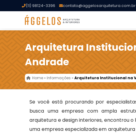
(11) 98124-3396
contato@aggelosarquitetura.com.br
Arquitetura Institucio
Andrade
Home
»
Informações
»
Arquitetura Institucional na 
Se você está procurando por especialis
busca uma empresa com ampla estrutu
arquitetura e design interiores, encontrou o
uma empresa especializada em arquitetura t