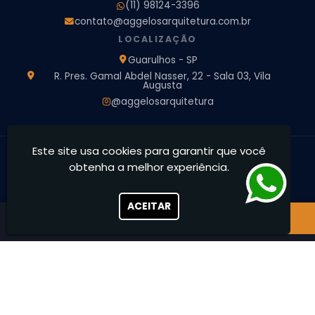
(11) 98124-3396
Projeto de Arquitetura de Interiores
contato@aggelosarquitetura.com.br
Projeto de Arquitetura e Engenharia
Projeto de Arquitetura para Apartamentos
LOCALIZAÇÃO
Projeto de Arquitetura Residencial
Projeto de Interiores
Guarulhos - SP
Projeto de Interiores Comercial
Projeto de Interiores Completo
R. Pres. Gamal Abdel Nasser, 22 - Sala 03, Vila
Augusta
Projeto de Interiores Residencial
@aggelosarquitetura
Este site usa cookies para garantir que você
Ággelos Arquitetura e Interiores - Transformamos espaços,
obtenha a melhor experiência.
concretizamos sonhos
CNPJ: 39.828.426/0001-73
ACEITAR