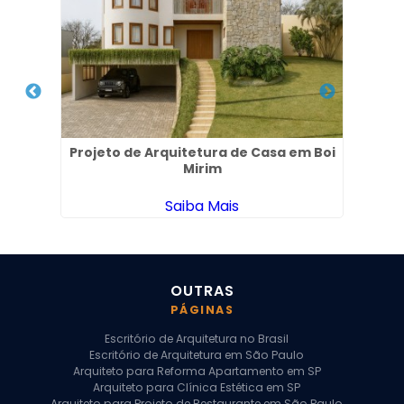
s no
Projeto de Arquitetura de Casa em Boi
Pro
Mirim
Saiba Mais
OUTRAS
PÁGINAS
Escritório de Arquitetura no Brasil
Escritório de Arquitetura em São Paulo
Arquiteto para Reforma Apartamento em SP
Arquiteto para Clínica Estética em SP
Arquiteto para Projeto de Restaurante em São Paulo