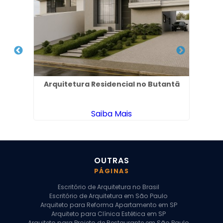
l no
Arquitetura Residencial no Butantã
Es
Saiba Mais
OUTRAS
PÁGINAS
Escritório de Arquitetura no Brasil
Escritório de Arquitetura em São Paulo
Arquiteto para Reforma Apartamento em SP
Arquiteto para Clínica Estética em SP
Arquiteto para Projeto de Restaurante em São Paulo