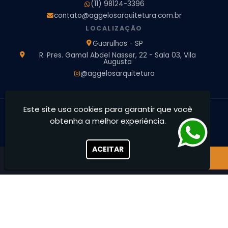
(11) 98124-3396
Projeto de Arquitetura de Interiores
contato@aggelosarquitetura.com.br
Projeto de Arquitetura e Engenharia
Projeto de Arquitetura para Apartamentos
LOCALIZAÇÃO
Projeto de Arquitetura Residencial
Projeto de Interiores
Guarulhos - SP
Projeto de Interiores Comercial
Projeto de Interiores Completo
R. Pres. Gamal Abdel Nasser, 22 - Sala 03, Vila
Augusta
Projeto de Interiores Residencial
@aggelosarquitetura
Este site usa cookies para garantir que você
Ággelos Arquitetura e Interiores - Transformamos espaços,
obtenha a melhor experiência.
concretizamos sonhos
CNPJ: 39.828.426/0001-73
ACEITAR