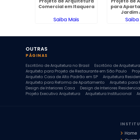
Arquitetura
Projeto de Arquitetura
Projeto de 
 em Cidade
Comercial em Itaquera
para Apart
vorada
Jardim 
ais
Saiba Mais
Saiba
OUTRAS
PÁGINAS
Escritório de Arquitetura no Brasil
Escritório de Arquitetu
Arquiteto para Projeto de Restaurante em São Paulo
Proj
Arquiteto Casa de Alto Padrão em SP
Arquitetura Reside
Arquiteto para Reforma de Apartamento
Arquiteto para
Design de Interiores Casa
Design de Interiores Residencia
Projeto Executivo Arquitetura
Arquitetura Institucional
A
Escritorio de Arquitetura
Escritorio de Arquitetura de Interi
Projeto de Arquitetura de Interiores
Projeto de Arquitetura
Projeto de Interiores Comercial
Projeto de Interiores Com
INSTIT
Home