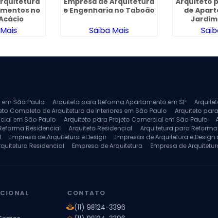
Arquitetura
Empresa de Arquitetura
Arquiteto 
amentos no
e Engenharia no Taboão
de Apar
Acácio
Jardim
 Mais
Saiba Mais
Saib
ra em São Paulo
Arquiteto para Reforma Apartamento em SP
Arquite
eto Completo de Arquitetura de Interiores em São Paulo
Arquiteto para
ncial em São Paulo
Arquiteto para Projeto Comercial em São Paulo
 Reforma Residencial
Arquiteto Residencial
Arquitetura para Reform
l
Empresa de Arquitetura e Design
Empresas de Arquitetura e Design d
rquitetura Residencial
Empresa de Arquitetura
Empresa de Arquitetur
ores
Projeto de Arquitetura 3D
Projeto de Arquitetura Comercial
Pro
 e Engenharia
Projeto de Arquitetura para Apartamentos
Projeto de A
pleto
Projeto de Interiores Residencial
UCIONAL
CONTATO
(11) 98124-3396