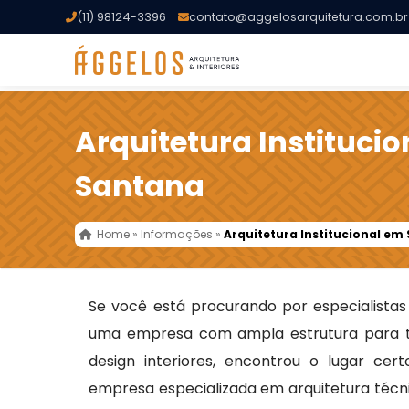
(11) 98124-3396
contato@aggelosarquitetura.com.br
Arquitetura Instituci
Santana
Home
»
Informações
»
Arquitetura Institucional em
Se você está procurando por especialist
uma empresa com ampla estrutura para t
design interiores, encontrou o lugar cer
empresa especializada em arquitetura técni