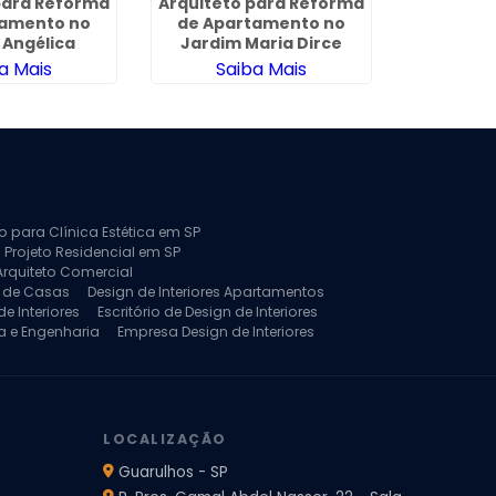
para Reforma
Arquiteto para Reforma
Projet
tamento no
de Apartamento no
Arquitetu
 Angélica
Jardim Maria Dirce
P
a Mais
Saiba Mais
Sa
to para Clínica Estética em SP
 Projeto Residencial em SP
Arquiteto Comercial
a de Casas
Design de Interiores Apartamentos
e Interiores
Escritório de Design de Interiores
a e Engenharia
Empresa Design de Interiores
jeto de Arquitetura de Casa
rquitetura Residencial
Projeto de Interiores
LOCALIZAÇÃO
Guarulhos - SP