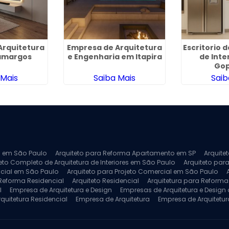
Arquitetura
Empresa de Arquitetura
Escritorio 
Camargos
e Engenharia em Itapira
de Inte
Go
 Mais
Saiba Mais
Saib
ra em São Paulo
Arquiteto para Reforma Apartamento em SP
Arquite
eto Completo de Arquitetura de Interiores em São Paulo
Arquiteto para
ncial em São Paulo
Arquiteto para Projeto Comercial em São Paulo
 Reforma Residencial
Arquiteto Residencial
Arquitetura para Reform
l
Empresa de Arquitetura e Design
Empresas de Arquitetura e Design d
rquitetura Residencial
Empresa de Arquitetura
Empresa de Arquitetur
ores
Projeto de Arquitetura 3D
Projeto de Arquitetura Comercial
Pro
 e Engenharia
Projeto de Arquitetura para Apartamentos
Projeto de A
pleto
Projeto de Interiores Residencial