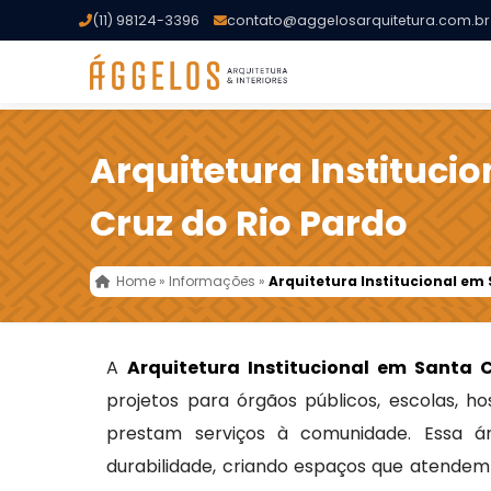
(11) 98124-3396
contato@aggelosarquitetura.com.br
Arquitetura Instituci
Cruz do Rio Pardo
Home
»
Informações
»
Arquitetura Institucional em
A
Arquitetura Institucional em Santa 
projetos para órgãos públicos, escolas, hos
prestam serviços à comunidade. Essa áre
durabilidade, criando espaços que atendem