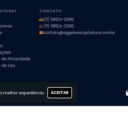
UCIONAL
CONTATO
(11) 98124-3396
Somos
(11) 98124-3396
s
contato@aggelosarquitetura.com.br
to
ações
a de Privacidade
 de Uso
s, concretizamos sonhos
a melhor experiência.
ACEITAR