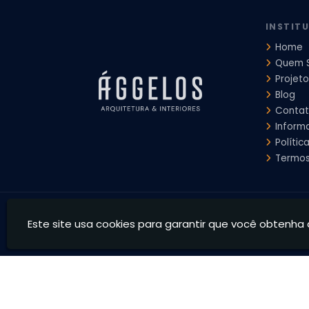
INSTIT
Home
Quem 
Projeto
Blog
Conta
Inform
Polític
Termos
Ággelos Arquitetura e Interiores - Transformamos espaço
Este site usa cookies para garantir que você obtenha 
CNPJ: 39.828.426/0001-73