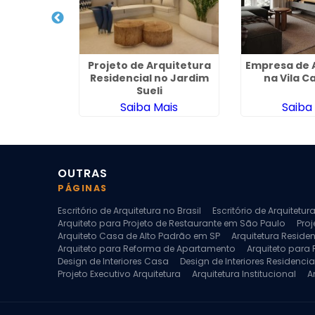
a para
Projeto de Arquitetura
Empresa de 
Casas em
Residencial no Jardim
na Vila 
ranco
Sueli
ais
Saiba Mais
Saiba
OUTRAS
PÁGINAS
Escritório de Arquitetura no Brasil
Escritório de Arquitetu
Arquiteto para Projeto de Restaurante em São Paulo
Proj
Arquiteto Casa de Alto Padrão em SP
Arquitetura Reside
Arquiteto para Reforma de Apartamento
Arquiteto para
Design de Interiores Casa
Design de Interiores Residencia
Projeto Executivo Arquitetura
Arquitetura Institucional
A
Escritorio de Arquitetura
Escritorio de Arquitetura de Interi
Projeto de Arquitetura de Interiores
Projeto de Arquitetura
Projeto de Interiores Comercial
Projeto de Interiores Com