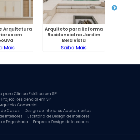
de Arquitetura
Arquiteto para Reforma
Projeto 
riores em
Residencial no Jardim
Residen
pouva
Bela Vista
a Mais
Saiba Mais
Sa
to para Clínica Estética em SP
 Projeto Residencial em SP
Arquiteto Comercial
a de Casas
Design de Interiores Apartamentos
e Interiores
Escritório de Design de Interiores
a e Engenharia
Empresa Design de Interiores
jeto de Arquitetura de Casa
rquitetura Residencial
Projeto de Interiores