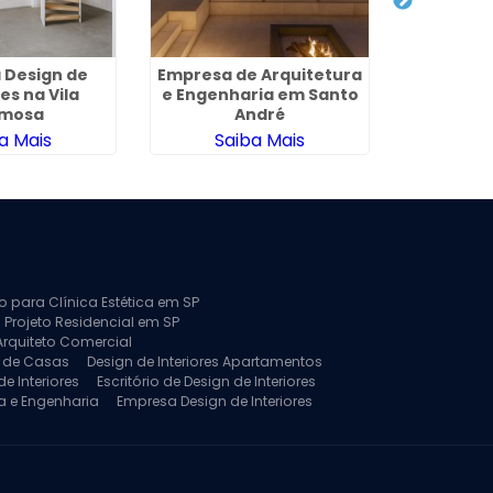
 Design de
Empresa de Arquitetura
Empres
es na Vila
e Engenharia em Santo
Interi
rmosa
André
G
a Mais
Saiba Mais
Sa
to para Clínica Estética em SP
 Projeto Residencial em SP
Arquiteto Comercial
a de Casas
Design de Interiores Apartamentos
e Interiores
Escritório de Design de Interiores
a e Engenharia
Empresa Design de Interiores
jeto de Arquitetura de Casa
rquitetura Residencial
Projeto de Interiores