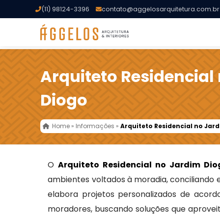
(11) 98124-3396
contato@aggelosarquitetura.com.br
Arquiteto Residencial
Diogo
Home
»
Informações
»
Arquiteto Residencial no Jar
O
Arquiteto Residencial no Jardim Dio
ambientes voltados à moradia, conciliando e
elabora projetos personalizados de acord
moradores, buscando soluções que aproveit