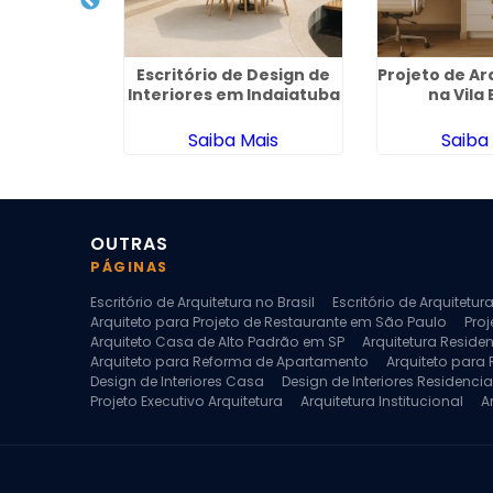
quitetura
Escritório de Design de
Projeto de Ar
aria
Interiores em Indaiatuba
na Vila
ais
Saiba Mais
Saiba
OUTRAS
PÁGINAS
Escritório de Arquitetura no Brasil
Escritório de Arquitetu
Arquiteto para Projeto de Restaurante em São Paulo
Proj
Arquiteto Casa de Alto Padrão em SP
Arquitetura Reside
Arquiteto para Reforma de Apartamento
Arquiteto para
Design de Interiores Casa
Design de Interiores Residencia
Projeto Executivo Arquitetura
Arquitetura Institucional
A
Escritorio de Arquitetura
Escritorio de Arquitetura de Interi
Projeto de Arquitetura de Interiores
Projeto de Arquitetura
Projeto de Interiores Comercial
Projeto de Interiores Com