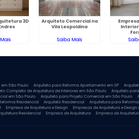
quitetura 3D
Arquiteto Comercial na
Empresa
 Endres
Vila Leopoldina
Interior
Fo
 Mais
Saiba Mais
Saib
ra em São Paulo
Arquiteto para Reforma Apartamento em SP
Arquite
eto Completo de Arquitetura de Interiores em São Paulo
Arquiteto para
ncial em São Paulo
Arquiteto para Projeto Comercial em São Paulo
 Reforma Residencial
Arquiteto Residencial
Arquitetura para Reform
l
Empresa de Arquitetura e Design
Empresas de Arquitetura e Design d
rquitetura Residencial
Empresa de Arquitetura
Empresa de Arquitetur
ores
Projeto de Arquitetura 3D
Projeto de Arquitetura Comercial
Pro
 e Engenharia
Projeto de Arquitetura para Apartamentos
Projeto de A
pleto
Projeto de Interiores Residencial