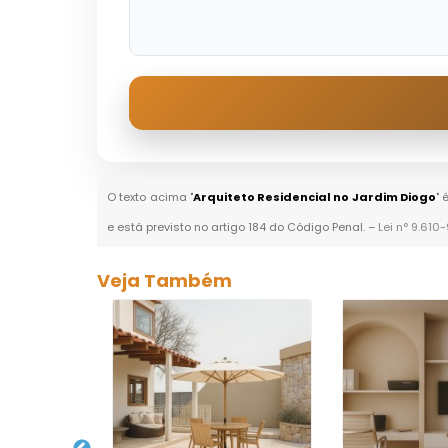
O texto acima "
Arquiteto Residencial no Jardim Diogo
" 
e está previsto no artigo 184 do Código Penal. –
Lei n° 9.610
Veja Também