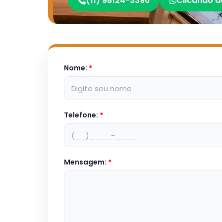
(11) 98124-3396
Clicando a
Nome:
*
Telefone:
*
Mensagem:
*