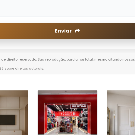
Enviar
é de direito reservado. Sua reprodução, parcial ou total, mesmo citando nossos 
-98 sobre direitos autorais
.