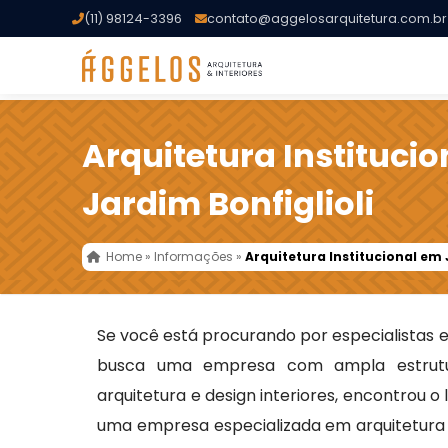
(11) 98124-3396
contato@aggelosarquitetura.com.br
Arquitetura Instituci
Jardim Bonfiglioli
Home
»
Informações
»
Arquitetura Institucional em 
Se você está procurando por especialistas
busca uma empresa com ampla estrutu
arquitetura e design interiores, encontrou o
uma empresa especializada em arquitetura t