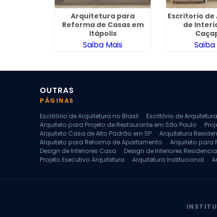
eriores em
Arquitetura para
Escritorio de
Goulart
Reforma de Casas em
de Inter
Itápolis
Caça
ais
Saiba Mais
Saiba
OUTRAS
PÁGINAS
Escritório de Arquitetura no Brasil
Escritório de Arquitetu
Arquiteto para Projeto de Restaurante em São Paulo
Proj
Arquiteto Casa de Alto Padrão em SP
Arquitetura Reside
Arquiteto para Reforma de Apartamento
Arquiteto para
Design de Interiores Casa
Design de Interiores Residencia
Projeto Executivo Arquitetura
Arquitetura Institucional
A
Escritorio de Arquitetura
Escritorio de Arquitetura de Interi
Projeto de Arquitetura de Interiores
Projeto de Arquitetura
Projeto de Interiores Comercial
Projeto de Interiores Com
INSTIT