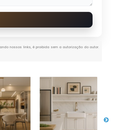
itando nossos links, é proibida sem a autorização do autor.