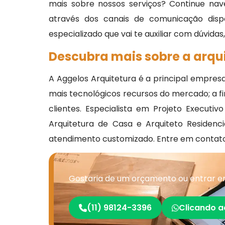
mais sobre nossos serviços? Continue nav
através dos canais de comunicação disp
especializado que vai te auxiliar com dúvidas
Descubra mais sobre a arqui
A Aggelos Arquitetura é a principal empres
mais tecnológicos recursos do mercado; a fi
clientes. Especialista em Projeto Executi
Arquitetura de Casa e Arquiteto Residenc
atendimento customizado. Entre em contato
Gostaria de um orçamento ou entrar em 
(11) 98124-3396
Clicando a