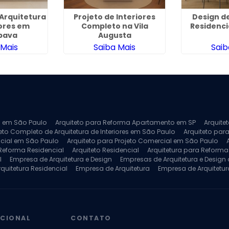
 Arquitetura
Projeto de Interiores
Design de
iores em
Completo na Vila
Residenci
pava
Augusta
 Mais
Saiba Mais
Saib
ra em São Paulo
Arquiteto para Reforma Apartamento em SP
Arquite
eto Completo de Arquitetura de Interiores em São Paulo
Arquiteto para
ncial em São Paulo
Arquiteto para Projeto Comercial em São Paulo
 Reforma Residencial
Arquiteto Residencial
Arquitetura para Reform
l
Empresa de Arquitetura e Design
Empresas de Arquitetura e Design d
rquitetura Residencial
Empresa de Arquitetura
Empresa de Arquitetur
ores
Projeto de Arquitetura 3D
Projeto de Arquitetura Comercial
Pro
 e Engenharia
Projeto de Arquitetura para Apartamentos
Projeto de A
pleto
Projeto de Interiores Residencial
UCIONAL
CONTATO