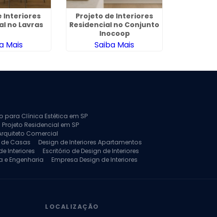
 Interiores
Projeto de Interiores
Projeto 
al no Lavras
Residencial no Conjunto
Comerc
Inocoop
a Mais
Saiba Mais
Sa
to para Clínica Estética em SP
 Projeto Residencial em SP
Arquiteto Comercial
a de Casas
Design de Interiores Apartamentos
e Interiores
Escritório de Design de Interiores
a e Engenharia
Empresa Design de Interiores
jeto de Arquitetura de Casa
rquitetura Residencial
Projeto de Interiores
LOCALIZAÇÃO