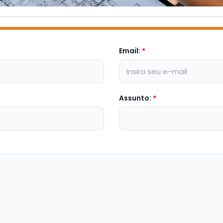
Email:
*
Assunto:
*