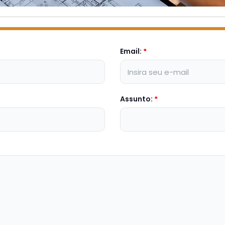
Email:
*
Assunto:
*