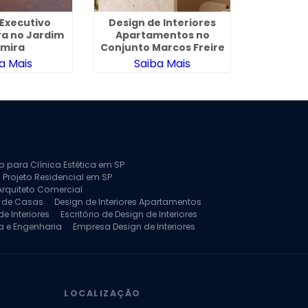
 Executivo
Design de Interiores
Projeto 
ra no Jardim
Apartamentos no
para Ap
lmira
Conjunto Marcos Freire
A
a Mais
Saiba Mais
Sa
to para Clínica Estética em SP
 Projeto Residencial em SP
Arquiteto Comercial
a de Casas
Design de Interiores Apartamentos
e Interiores
Escritório de Design de Interiores
a e Engenharia
Empresa Design de Interiores
jeto de Arquitetura de Casa
rquitetura Residencial
Projeto de Interiores
LOCALIZAÇÃO