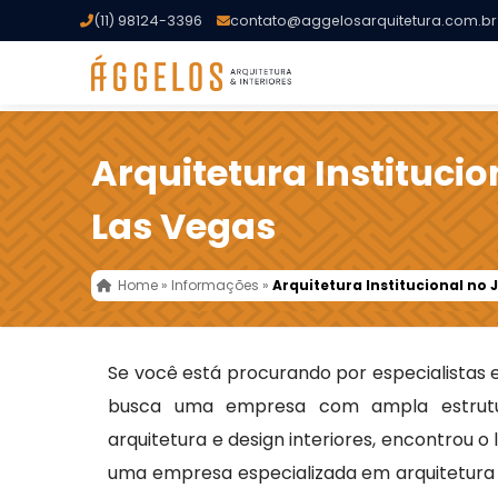
(11) 98124-3396
contato@aggelosarquitetura.com.br
Arquitetura Instituci
Las Vegas
Home
»
Informações
»
Arquitetura Institucional no
Se você está procurando por especialistas
busca uma empresa com ampla estrutu
arquitetura e design interiores, encontrou o
uma empresa especializada em arquitetura t