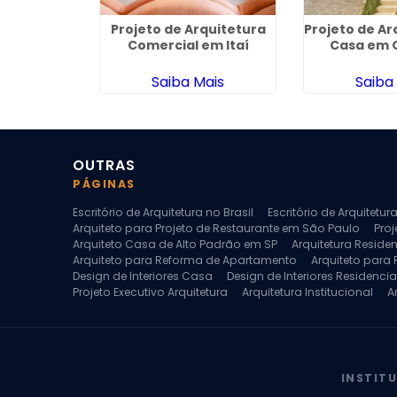
uitetura de
Projeto de Arquitetura
Projeto de Ar
o Jardim
Comercial em Itaí
Casa em 
nca
ais
Saiba Mais
Saiba
OUTRAS
PÁGINAS
Escritório de Arquitetura no Brasil
Escritório de Arquitetu
Arquiteto para Projeto de Restaurante em São Paulo
Proj
Arquiteto Casa de Alto Padrão em SP
Arquitetura Reside
Arquiteto para Reforma de Apartamento
Arquiteto para
Design de Interiores Casa
Design de Interiores Residencia
Projeto Executivo Arquitetura
Arquitetura Institucional
A
Escritorio de Arquitetura
Escritorio de Arquitetura de Interi
Projeto de Arquitetura de Interiores
Projeto de Arquitetura
Projeto de Interiores Comercial
Projeto de Interiores Com
INSTIT