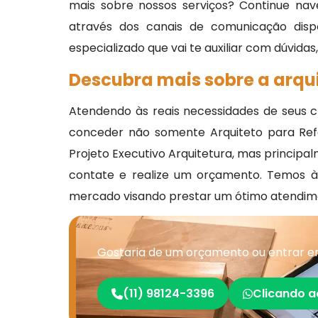
mais sobre nossos serviços? Continue nav
através dos canais de comunicação disp
especializado que vai te auxiliar com dúvidas
Descubra mais sobre a arqui
Atendendo às reais necessidades de seus cl
conceder não somente Arquiteto para Refor
Projeto Executivo Arquitetura, mas principal
contate e realize um orçamento. Temos à 
mercado visando prestar um ótimo atendim
Gostaria de um orçamento ou entrar em
(11) 98124-3396
Clicando a