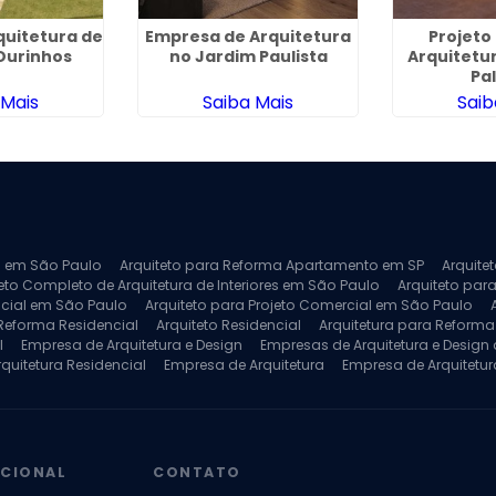
quitetura de
Empresa de Arquitetura
Projeto
Ourinhos
no Jardim Paulista
Arquitetu
Pa
 Mais
Saiba Mais
Saib
ra em São Paulo
Arquiteto para Reforma Apartamento em SP
Arquite
eto Completo de Arquitetura de Interiores em São Paulo
Arquiteto para
ncial em São Paulo
Arquiteto para Projeto Comercial em São Paulo
 Reforma Residencial
Arquiteto Residencial
Arquitetura para Reform
l
Empresa de Arquitetura e Design
Empresas de Arquitetura e Design d
rquitetura Residencial
Empresa de Arquitetura
Empresa de Arquitetur
ores
Projeto de Arquitetura 3D
Projeto de Arquitetura Comercial
Pro
 e Engenharia
Projeto de Arquitetura para Apartamentos
Projeto de A
pleto
Projeto de Interiores Residencial
UCIONAL
CONTATO