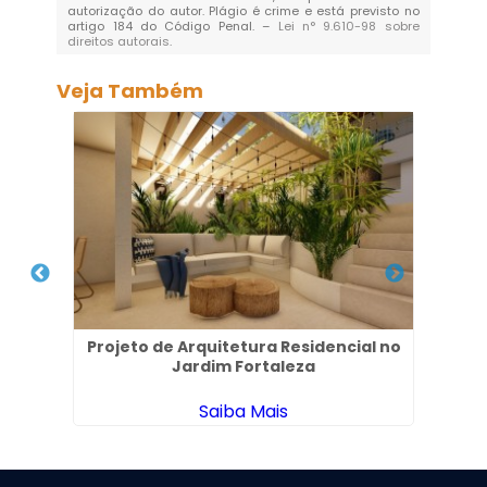
autorização do autor. Plágio é crime e está previsto no
artigo 184 do Código Penal. –
Lei n° 9.610-98 sobre
direitos autorais
.
Veja Também
 Vila
Projeto de Arquitetura Residencial no
A
Jardim Fortaleza
Saiba Mais