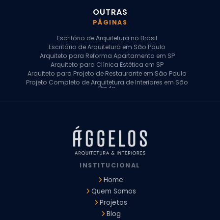
OUTRAS
PÁGINAS
Escritório de Arquitetura no Brasil
Escritório de Arquitetura em São Paulo
Arquiteto para Reforma Apartamento em SP
Arquiteto para Clínica Estética em SP
Arquiteto para Projeto de Restaurante em São Paulo
Projeto Completo de Arquitetura de Interiores em São
Paulo
Arquiteto para Projeto Residencial em SP
Arquiteto Casa de Alto Padrão em SP
Arquitetura Residencial em São Paulo
Arquiteto para Projeto Comercial em São Paulo
Arquiteto Comercial
Arquiteto para Reforma de Apartamento
Arquiteto para Reforma Residencial
Arquiteto Residencial
INSTITUCIONAL
Arquitetura para Reforma de Casas
Design de Interiores Apartamentos
Home
Design de Interiores Casa
Quem Somos
Design de Interiores Residencial
Projetos
Empresa de Arquitetura e Design
Empresas de Arquitetura e Design de Interiores
Blog