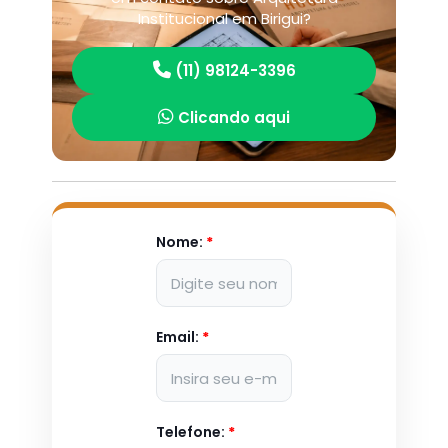
Institucional em Birigui?
(11) 98124-3396
Clicando aqui
Nome:
*
Email:
*
Telefone:
*