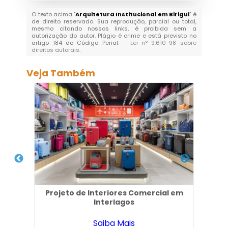
O texto acima "
Arquitetura Institucional em Birigui
" é
de direito reservado. Sua reprodução, parcial ou total,
mesmo citando nossos links, é proibida sem a
autorização do autor. Plágio é crime e está previsto no
artigo 184 do Código Penal. –
Lei n° 9.610-98 sobre
direitos autorais
.
Veja Também
m São
Projeto de Interiores Comercial em
Em
Interlagos
Saiba Mais