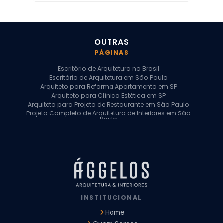
OUTRAS
PÁGINAS
Escritório de Arquitetura no Brasil
Escritório de Arquitetura em São Paulo
Arquiteto para Reforma Apartamento em SP
Arquiteto para Clínica Estética em SP
Arquiteto para Projeto de Restaurante em São Paulo
Projeto Completo de Arquitetura de Interiores em São
Paulo
Arquiteto para Projeto Residencial em SP
Arquiteto Casa de Alto Padrão em SP
Arquitetura Residencial em São Paulo
Arquiteto para Projeto Comercial em São Paulo
Arquiteto Comercial
Arquiteto para Reforma de Apartamento
Arquiteto para Reforma Residencial
Arquiteto Residencial
INSTITUCIONAL
Arquitetura para Reforma de Casas
Design de Interiores Apartamentos
Home
Design de Interiores Casa