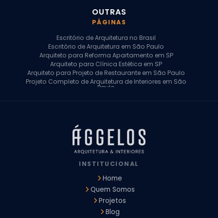
OUTRAS
PÁGINAS
Escritório de Arquitetura no Brasil
Escritório de Arquitetura em São Paulo
Arquiteto para Reforma Apartamento em SP
Arquiteto para Clínica Estética em SP
Arquiteto para Projeto de Restaurante em São Paulo
Projeto Completo de Arquitetura de Interiores em São
Paulo
Arquiteto para Projeto Residencial em SP
Arquiteto Casa de Alto Padrão em SP
Arquitetura Residencial em São Paulo
Arquiteto para Projeto Comercial em São Paulo
Arquiteto Comercial
Arquiteto para Reforma de Apartamento
Arquiteto para Reforma Residencial
Arquiteto Residencial
INSTITUCIONAL
Arquitetura para Reforma de Casas
Design de Interiores Apartamentos
Home
Design de Interiores Casa
Quem Somos
Design de Interiores Residencial
Projetos
Empresa de Arquitetura e Design
Empresas de Arquitetura e Design de Interiores
Blog