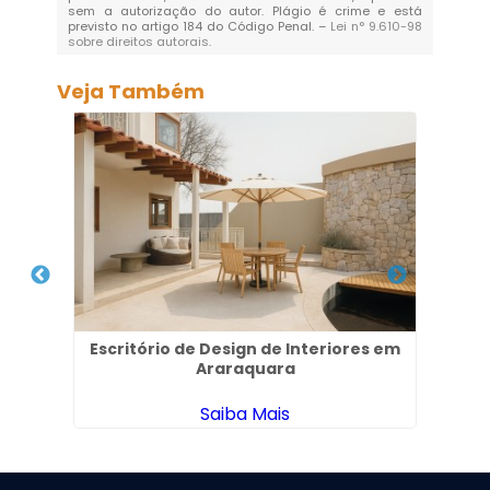
sem a autorização do autor. Plágio é crime e está
previsto no artigo 184 do Código Penal. –
Lei n° 9.610-98
sobre direitos autorais
.
Veja Também
l na
Escritório de Design de Interiores em
Pro
Araraquara
Saiba Mais