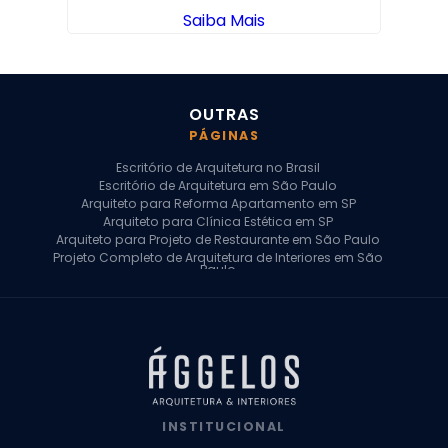
Saiba Mais
OUTRAS
PÁGINAS
Escritório de Arquitetura no Brasil
Escritório de Arquitetura em São Paulo
Arquiteto para Reforma Apartamento em SP
Arquiteto para Clínica Estética em SP
Arquiteto para Projeto de Restaurante em São Paulo
Projeto Completo de Arquitetura de Interiores em São
Paulo
Arquiteto para Projeto Residencial em SP
Arquiteto Casa de Alto Padrão em SP
Arquitetura Residencial em São Paulo
Arquiteto para Projeto Comercial em São Paulo
Arquiteto Comercial
Arquiteto para Reforma de Apartamento
Arquiteto para Reforma Residencial
Arquiteto Residencial
INSTITUCIONAL
Arquitetura para Reforma de Casas