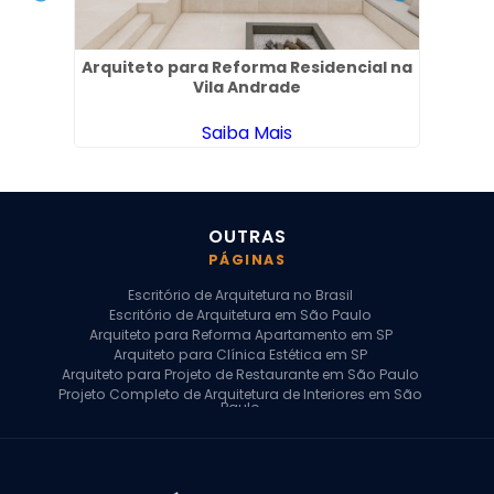
no
Arquiteto para Reforma Residencial na
P
Vila Andrade
Saiba Mais
OUTRAS
PÁGINAS
Escritório de Arquitetura no Brasil
Escritório de Arquitetura em São Paulo
Arquiteto para Reforma Apartamento em SP
Arquiteto para Clínica Estética em SP
Arquiteto para Projeto de Restaurante em São Paulo
Projeto Completo de Arquitetura de Interiores em São
Paulo
Arquiteto para Projeto Residencial em SP
Arquiteto Casa de Alto Padrão em SP
Arquitetura Residencial em São Paulo
Arquiteto para Projeto Comercial em São Paulo