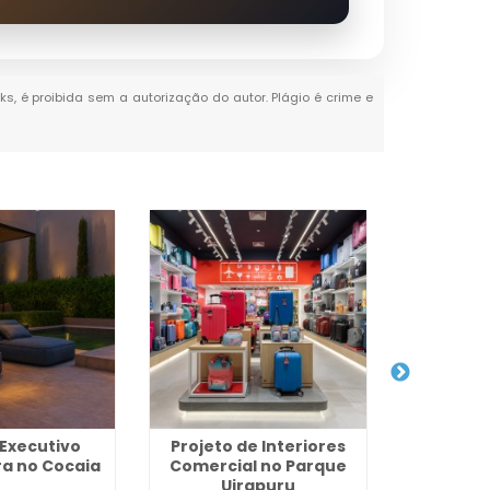
nks, é proibida sem a autorização do autor. Plágio é crime e
 Executivo
Projeto de Interiores
Projeto 
ra no Cocaia
Comercial no Parque
Residenc
Uirapuru