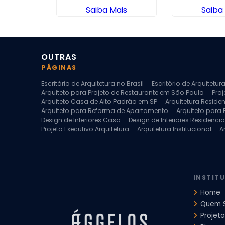
ais
Saiba Mais
Saiba
OUTRAS
PÁGINAS
Escritório de Arquitetura no Brasil
Escritório de Arquitetu
Arquiteto para Projeto de Restaurante em São Paulo
Proj
Arquiteto Casa de Alto Padrão em SP
Arquitetura Reside
Arquiteto para Reforma de Apartamento
Arquiteto para
Design de Interiores Casa
Design de Interiores Residencia
Projeto Executivo Arquitetura
Arquitetura Institucional
A
Escritorio de Arquitetura
Escritorio de Arquitetura de Interi
Projeto de Arquitetura de Interiores
Projeto de Arquitetura
Projeto de Interiores Comercial
Projeto de Interiores Com
INSTIT
Home
Quem 
Projeto