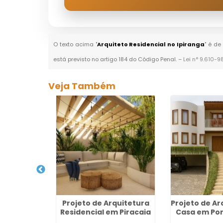
O texto acima "
Arquiteto Residencial no Ipiranga
" é de
está previsto no artigo 184 do Código Penal. –
Lei n° 9.610-9
Veja Também
Arquitetura
Projeto de Arquitetura
Projeto de Ar
o Paulista
Residencial em Piracaia
Casa em Por