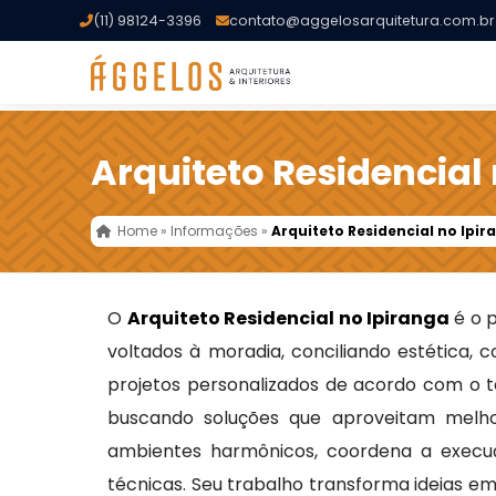
(11) 98124-3396
contato@aggelosarquitetura.com.br
Arquiteto Residencial
Home
»
Informações
»
Arquiteto Residencial no Ipir
O
Arquiteto Residencial no Ipiranga
é o p
voltados à moradia, conciliando estética, 
projetos personalizados de acordo com o t
buscando soluções que aproveitam melhor
ambientes harmônicos, coordena a exec
técnicas. Seu trabalho transforma ideias em