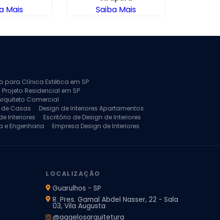
a Mais
Saiba Mais
Sa
to para Clínica Estética em SP
 Projeto Residencial em SP
Arquiteto Comercial
a de Casas
Design de Interiores Apartamentos
e Interiores
Escritório de Design de Interiores
a e Engenharia
Empresa Design de Interiores
jeto de Arquitetura de Casa
rquitetura Residencial
Projeto de Interiores
LOCALIZAÇÃO
Guarulhos - SP
R. Pres. Gamal Abdel Nasser, 22 - Sala
03, Vila Augusta
@aggelosarquitetura