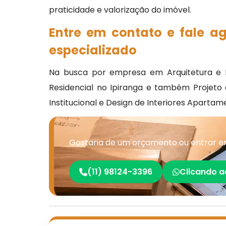
praticidade e valorização do imóvel.
Entre em contato e fale a
especializado
Na busca por empresa em Arquitetura e D
Residencial no Ipiranga e também Projeto de
Institucional e Design de Interiores Aparta
Gostaria de um orçamento ou entrar em
(11) 98124-3396
Clicando a