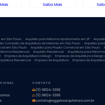
 Mais
Saiba Mais
Saib
ra em São Paulo
Arquiteto para Reforma Apartamento em SP
Arquite
eto Completo de Arquitetura de Interiores em São Paulo
Arquiteto para
ncial em São Paulo
Arquiteto para Projeto Comercial em São Paulo
 Reforma Residencial
Arquiteto Residencial
Arquitetura para Reform
l
Empresa de Arquitetura e Design
Empresas de Arquitetura e Design d
rquitetura Residencial
Empresa de Arquitetura
Empresa de Arquitetur
ores
Projeto de Arquitetura 3D
Projeto de Arquitetura Comercial
Pro
 e Engenharia
Projeto de Arquitetura para Apartamentos
Projeto de A
pleto
Projeto de Interiores Residencial
UCIONAL
CONTATO
(11) 98124-3396
Somos
(11) 98124-3396
s
contato@aggelosarquitetura.com.br