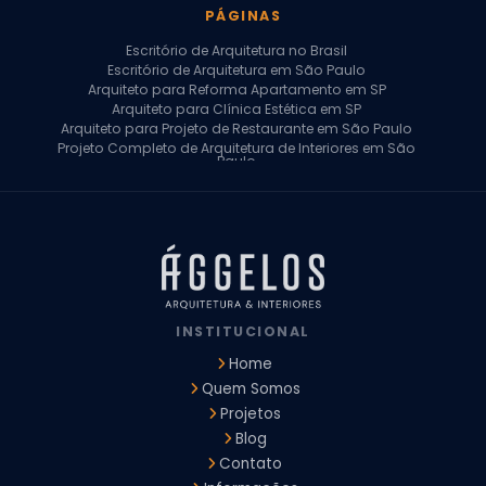
PÁGINAS
Escritório de Arquitetura no Brasil
Escritório de Arquitetura em São Paulo
Arquiteto para Reforma Apartamento em SP
Arquiteto para Clínica Estética em SP
Arquiteto para Projeto de Restaurante em São Paulo
Projeto Completo de Arquitetura de Interiores em São
Paulo
Arquiteto para Projeto Residencial em SP
Arquiteto Casa de Alto Padrão em SP
Arquitetura Residencial em São Paulo
Arquiteto para Projeto Comercial em São Paulo
Arquiteto Comercial
Arquiteto para Reforma de Apartamento
Arquiteto para Reforma Residencial
Arquiteto Residencial
INSTITUCIONAL
Arquitetura para Reforma de Casas
Design de Interiores Apartamentos
Home
Design de Interiores Casa
Quem Somos
Design de Interiores Residencial
Projetos
Empresa de Arquitetura e Design
Empresas de Arquitetura e Design de Interiores
Blog
Escritório de Design de Interiores
Contato
Projeto Executivo Arquitetura
Arquitetura Institucional