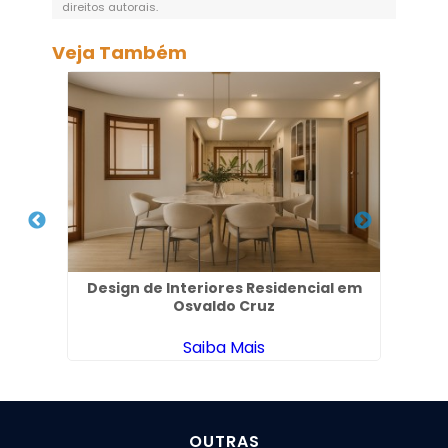
direitos autorais
.
Veja Também
no
Design de Interiores Residencial em
Arq
Osvaldo Cruz
Saiba Mais
OUTRAS