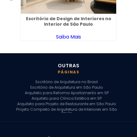
ente
Escritório de Design de Interiores no
Ar
Interior de São Paulo
Saiba Mais
OUTRAS
PÁGINAS
Escritório de Arquitetura no Brasil
Escritório de Arquitetura em São Paulo
Arquiteto para Reforma Apartamento em SP
Arquiteto para Clínica Estética em SP
Arquiteto para Projeto de Restaurante em São Paulo
Projeto Completo de Arquitetura de Interiores em São
Paulo
Arquiteto para Projeto Residencial em SP
Arquiteto Casa de Alto Padrão em SP
Arquitetura Residencial em São Paulo
Arquiteto para Projeto Comercial em São Paulo