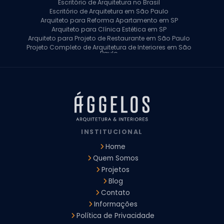
Escritório de Arquitetura no Brasil
Escritório de Arquitetura em São Paulo
Arquiteto para Reforma Apartamento em SP
Arquiteto para Clínica Estética em SP
Arquiteto para Projeto de Restaurante em São Paulo
Projeto Completo de Arquitetura de Interiores em São
Paulo
Arquiteto para Projeto Residencial em SP
Arquiteto Casa de Alto Padrão em SP
Arquitetura Residencial em São Paulo
Arquiteto para Projeto Comercial em São Paulo
Arquiteto Comercial
Arquiteto para Reforma de Apartamento
Arquiteto para Reforma Residencial
Arquiteto Residencial
INSTITUCIONAL
Arquitetura para Reforma de Casas
Design de Interiores Apartamentos
Home
Design de Interiores Casa
Quem Somos
Design de Interiores Residencial
Projetos
Empresa de Arquitetura e Design
Empresas de Arquitetura e Design de Interiores
Blog
Escritório de Design de Interiores
Contato
Projeto Executivo Arquitetura
Arquitetura Institucional
Informações
Arquitetura Residencial
Empresa de Arquitetura
Política de Privacidade
Empresa de Arquitetura e Engenharia