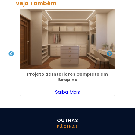
Veja Também
em
Projeto de Interiores Completo em
Esc
Itirapina
Saiba Mais
OUTRAS
PÁGINAS