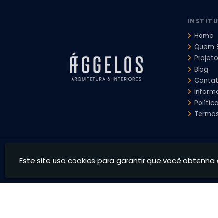
Projeto de Interiores Comercial
Projeto de Interiores Com
INSTIT
Home
Quem 
Projeto
Blog
Conta
Inform
Polític
Termos
Ággelos Arquitetura e Interiores - Transformamos espaço
Este site usa cookies para garantir que você obtenha 
CNPJ: 39.828.426/0001-73