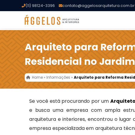
(11) 98124-3396
contato@aggelosarquitetura.com.br
Arquiteto para Refor
Residencial no Jardi
Home
»
Informações
»
Arquiteto para Reforma Resi
Se você está procurando por um
Arquitet
e busca uma empresa com ampla estru
arquitetura e interiores, encontrou o lugar
empresa especializada em arquitetura técni