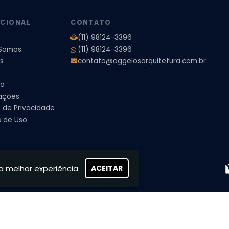
pleto
Projeto de Interiores Residencial
UCIONAL
CONTATO
(11) 98124-3396
Somos
(11) 98124-3396
s
contato@aggelosarquitetura.com.br
to
ações
a de Privacidade
 de Uso
s, concretizamos sonhos
a melhor experiência.
ACEITAR