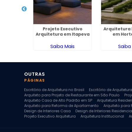
nteriores
Projeto Executivo
Arquitetura 
la Matilde
Arquitetura em Itapeva
em Hort
ais
Saiba Mais
Saiba
OUTRAS
PÁGINAS
Escritório de Arquitetura no Brasil
Escritório de Arquitetu
Arquiteto para Projeto de Restaurante em São Paulo
Proj
Arquiteto Casa de Alto Padrão em SP
Arquitetura Reside
Arquiteto para Reforma de Apartamento
Arquiteto para
Design de Interiores Casa
Design de Interiores Residencia
Projeto Executivo Arquitetura
Arquitetura Institucional
A
Escritorio de Arquitetura
Escritorio de Arquitetura de Interi
Projeto de Arquitetura de Interiores
Projeto de Arquitetura