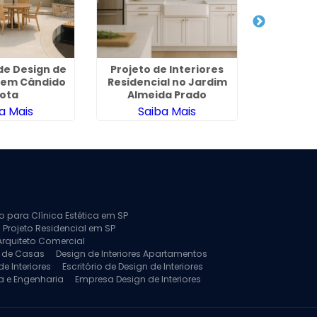
 de Design de
Projeto de Interiores
Arquitetu
s em Cândido
Residencial no Jardim
em 
ota
Almeida Prado
a Mais
Saiba Mais
Sa
to para Clínica Estética em SP
 Projeto Residencial em SP
Arquiteto Comercial
a de Casas
Design de Interiores Apartamentos
e Interiores
Escritório de Design de Interiores
a e Engenharia
Empresa Design de Interiores
jeto de Arquitetura de Casa
rquitetura Residencial
Projeto de Interiores