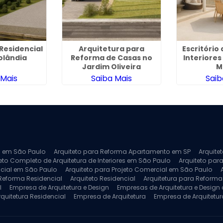
Residencial
Arquitetura para
Escritório
olândia
Reforma de Casas no
Interiore
Jardim Oliveira
M
 Mais
Saiba Mais
Saib
ra em São Paulo
Arquiteto para Reforma Apartamento em SP
Arquite
eto Completo de Arquitetura de Interiores em São Paulo
Arquiteto para
ncial em São Paulo
Arquiteto para Projeto Comercial em São Paulo
 Reforma Residencial
Arquiteto Residencial
Arquitetura para Reform
l
Empresa de Arquitetura e Design
Empresas de Arquitetura e Design d
rquitetura Residencial
Empresa de Arquitetura
Empresa de Arquitetur
ores
Projeto de Arquitetura 3D
Projeto de Arquitetura Comercial
Pro
 e Engenharia
Projeto de Arquitetura para Apartamentos
Projeto de A