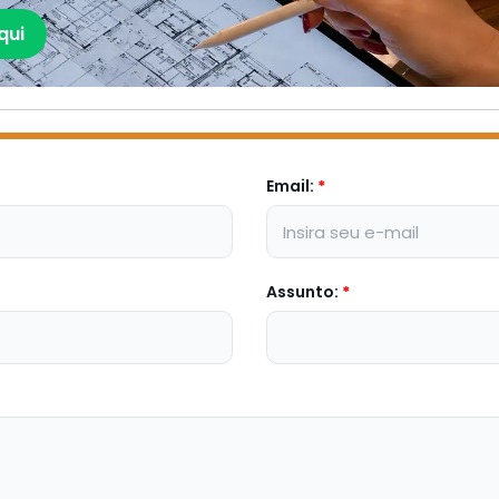
qui
Email:
*
Assunto:
*