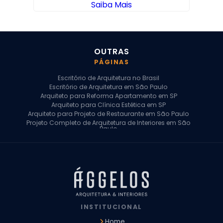
Saiba Mais
OUTRAS
PÁGINAS
Escritório de Arquitetura no Brasil
Escritório de Arquitetura em São Paulo
Arquiteto para Reforma Apartamento em SP
Arquiteto para Clínica Estética em SP
Arquiteto para Projeto de Restaurante em São Paulo
Projeto Completo de Arquitetura de Interiores em São
Paulo
Arquiteto para Projeto Residencial em SP
Arquiteto Casa de Alto Padrão em SP
Arquitetura Residencial em São Paulo
Arquiteto para Projeto Comercial em São Paulo
Arquiteto Comercial
Arquiteto para Reforma de Apartamento
Arquiteto para Reforma Residencial
Arquiteto Residencial
INSTITUCIONAL
Arquitetura para Reforma de Casas
Design de Interiores Apartamentos
Home