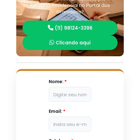
Reforma Residencial no Portal dos
Gramados?
(11) 98124-3396
Clicando aqui
Nome:
*
Email:
*