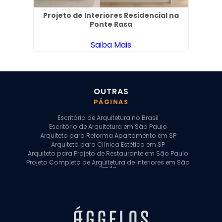
iras
Projeto de Interiores Residencial na
Pro
Ponte Rasa
Saiba Mais
OUTRAS
PÁGINAS
Escritório de Arquitetura no Brasil
Escritório de Arquitetura em São Paulo
Arquiteto para Reforma Apartamento em SP
Arquiteto para Clínica Estética em SP
Arquiteto para Projeto de Restaurante em São Paulo
Projeto Completo de Arquitetura de Interiores em São
Paulo
Arquiteto para Projeto Residencial em SP
Arquiteto Casa de Alto Padrão em SP
Arquitetura Residencial em São Paulo
Arquiteto para Projeto Comercial em São Paulo
Arquiteto Comercial
Arquiteto para Reforma de Apartamento