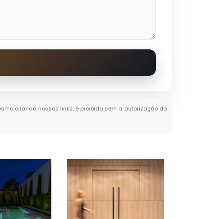
 mesmo citando nossos links, é proibida sem a autorização do