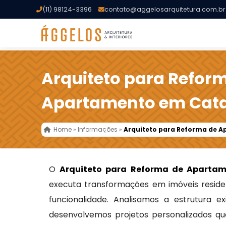
(11) 98124-3396
contato@aggelosarquitetura.com.br
Arquiteto para Refor
Apartamento em Cat
Home
»
Informações
»
Arquiteto para Reforma de 
O
Arquiteto para Reforma de Aparta
executa transformações em imóveis residen
funcionalidade. Analisamos a estrutura e
desenvolvemos projetos personalizados qu