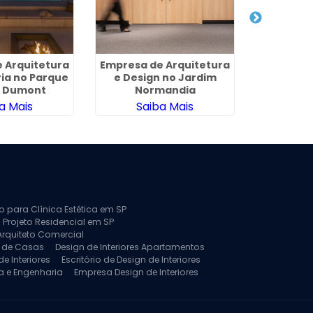
 Arquitetura
Empresa de Arquitetura
Arqui
ia no Parque
e Design no Jardim
Reforma
s Dumont
Normandia
Jardim
a Mais
Saiba Mais
Sa
to para Clínica Estética em SP
 Projeto Residencial em SP
Arquiteto Comercial
a de Casas
Design de Interiores Apartamentos
e Interiores
Escritório de Design de Interiores
a e Engenharia
Empresa Design de Interiores
jeto de Arquitetura de Casa
rquitetura Residencial
Projeto de Interiores