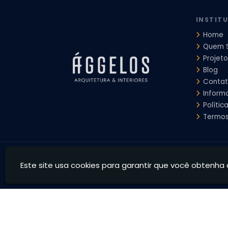
INSTIT
Home
Quem 
Projeto
Blog
Conta
Inform
Polític
Termos
Ággelos Arquitetura e Interiores - Transformamos espaço
Este site usa cookies para garantir que você obtenha 
CNPJ: 39.828.426/0001-73