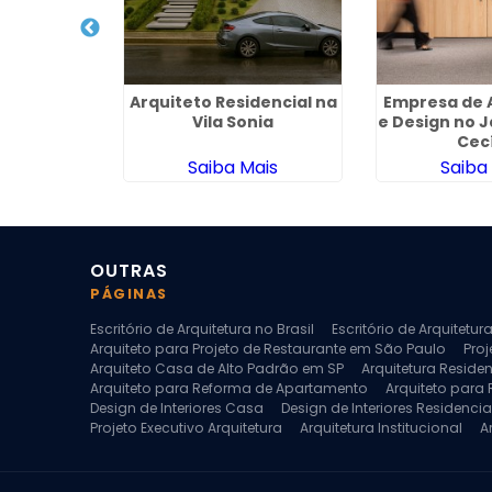
eriores em
Arquiteto Residencial na
Empresa de 
u
Vila Sonia
e Design no 
Cecí
ais
Saiba Mais
Saiba
OUTRAS
PÁGINAS
Escritório de Arquitetura no Brasil
Escritório de Arquitetu
Arquiteto para Projeto de Restaurante em São Paulo
Proj
Arquiteto Casa de Alto Padrão em SP
Arquitetura Reside
Arquiteto para Reforma de Apartamento
Arquiteto para
Design de Interiores Casa
Design de Interiores Residencia
Projeto Executivo Arquitetura
Arquitetura Institucional
A
Escritorio de Arquitetura
Escritorio de Arquitetura de Interi
Projeto de Arquitetura de Interiores
Projeto de Arquitetura
Projeto de Interiores Comercial
Projeto de Interiores Com