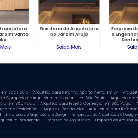
Arquitetura
Escritorio de Arquitetura
Empresa de
Jardim Santa
no Jardim Aruja
e Engenhar
lia
Santo
 Mais
Saiba Mais
Saib
ra em São Paulo
Arquiteto para Reforma Apartamento em SP
Arquite
eto Completo de Arquitetura de Interiores em São Paulo
Arquiteto para
ncial em São Paulo
Arquiteto para Projeto Comercial em São Paulo
 Reforma Residencial
Arquiteto Residencial
Arquitetura para Reform
l
Empresa de Arquitetura e Design
Empresas de Arquitetura e Design d
rquitetura Residencial
Empresa de Arquitetura
Empresa de Arquitetur
ores
Projeto de Arquitetura 3D
Projeto de Arquitetura Comercial
Pro
 e Engenharia
Projeto de Arquitetura para Apartamentos
Projeto de A
pleto
Projeto de Interiores Residencial