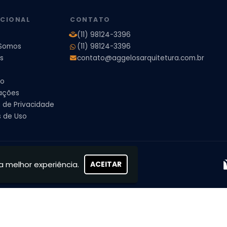
UCIONAL
CONTATO
(11) 98124-3396
Somos
(11) 98124-3396
s
contato@aggelosarquitetura.com.br
to
ações
a de Privacidade
 de Uso
s, concretizamos sonhos
a melhor experiência.
ACEITAR