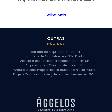
em
Empresa de Arquitetura em Artur Alvim
De
Saiba Mais
OUTRAS
PÁGINAS
Escritório de Arquitetura no Brasil
Escritório de Arquitetura em São Paulo
Arquiteto para Reforma Apartamento em SP
Arquiteto para Clínica Estética em SP
Arquiteto para Projeto de Restaurante em São Paulo
Projeto Completo de Arquitetura de Interiores em São
Paulo
Arquiteto para Projeto Residencial em SP
Arquiteto Casa de Alto Padrão em SP
Arquitetura Residencial em São Paulo
Arquiteto para Projeto Comercial em São Paulo
Arquiteto Comercial
Arquiteto para Reforma de Apartamento
Arquiteto para Reforma Residencial