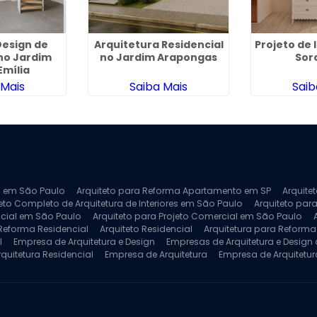
esign de
Arquitetura Residencial
Projeto de 
 no Jardim
no Jardim Arapongas
Sor
Emília
 Mais
Saiba Mais
Saib
ra em São Paulo
Arquiteto para Reforma Apartamento em SP
Arquite
eto Completo de Arquitetura de Interiores em São Paulo
Arquiteto para
ncial em São Paulo
Arquiteto para Projeto Comercial em São Paulo
 Reforma Residencial
Arquiteto Residencial
Arquitetura para Reform
l
Empresa de Arquitetura e Design
Empresas de Arquitetura e Design d
rquitetura Residencial
Empresa de Arquitetura
Empresa de Arquitetur
ores
Projeto de Arquitetura 3D
Projeto de Arquitetura Comercial
Pro
 e Engenharia
Projeto de Arquitetura para Apartamentos
Projeto de A
pleto
Projeto de Interiores Residencial