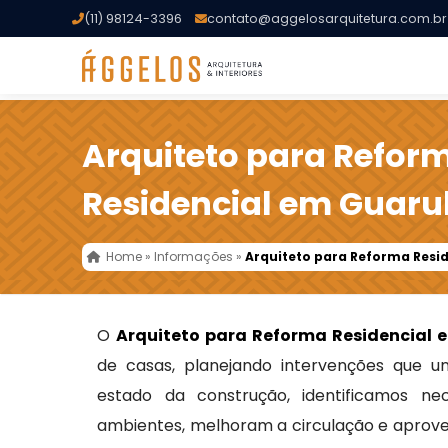
(11) 98124-3396
contato@aggelosarquitetura.com.br
Arquiteto para Refor
Residencial em Guaru
Home
»
Informações
»
Arquiteto para Reforma Resi
O
Arquiteto para Reforma Residencial 
de casas, planejando intervenções que un
estado da construção, identificamos n
ambientes, melhoram a circulação e aprove