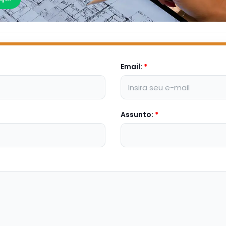
Email:
*
Assunto:
*