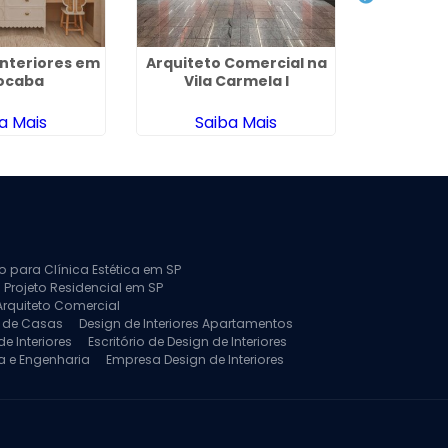
Interiores em
Arquiteto Comercial na
Empresa 
ocaba
Vila Carmela I
em 
a Mais
Saiba Mais
Sa
to para Clínica Estética em SP
 Projeto Residencial em SP
Arquiteto Comercial
a de Casas
Design de Interiores Apartamentos
e Interiores
Escritório de Design de Interiores
a e Engenharia
Empresa Design de Interiores
jeto de Arquitetura de Casa
rquitetura Residencial
Projeto de Interiores