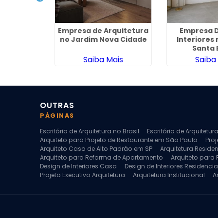
eriores no
Empresa de Arquitetura
Empresa D
a II
no Jardim Nova Cidade
Interiores
Santa 
ais
Saiba Mais
Saiba
OUTRAS
PÁGINAS
Escritório de Arquitetura no Brasil
Escritório de Arquitetu
Arquiteto para Projeto de Restaurante em São Paulo
Proj
Arquiteto Casa de Alto Padrão em SP
Arquitetura Reside
Arquiteto para Reforma de Apartamento
Arquiteto para
Design de Interiores Casa
Design de Interiores Residencia
Projeto Executivo Arquitetura
Arquitetura Institucional
A
Escritorio de Arquitetura
Escritorio de Arquitetura de Interi
Projeto de Arquitetura de Interiores
Projeto de Arquitetura
Projeto de Interiores Comercial
Projeto de Interiores Com