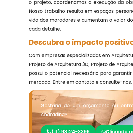
o projeto, coordenamos a execução da ob
Nosso trabalho resulta em espaços personal
vida dos moradores e aumentam o valor do i
cada detalhe.
Descubra o impacto positivo
Com empresas especializadas em Arquitetura
Projeto de Arquitetura 3D, Projeto de Arqui
possui o potencial necessário para garanti
mercado. Entre em contato e consulte-nos,
Gostaria de um orçamento ou entra
Andradina?
(11) 98124-3396
Clicando a