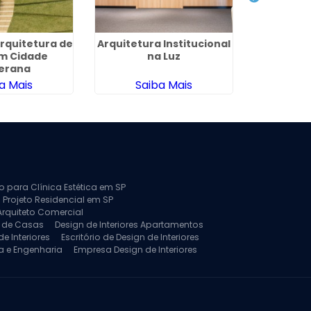
Arquitetura de
Arquitetura Institucional
Empresa 
m Cidade
na Luz
e Desi
erana
a Mais
Saiba Mais
Sa
to para Clínica Estética em SP
 Projeto Residencial em SP
Arquiteto Comercial
a de Casas
Design de Interiores Apartamentos
e Interiores
Escritório de Design de Interiores
a e Engenharia
Empresa Design de Interiores
jeto de Arquitetura de Casa
rquitetura Residencial
Projeto de Interiores