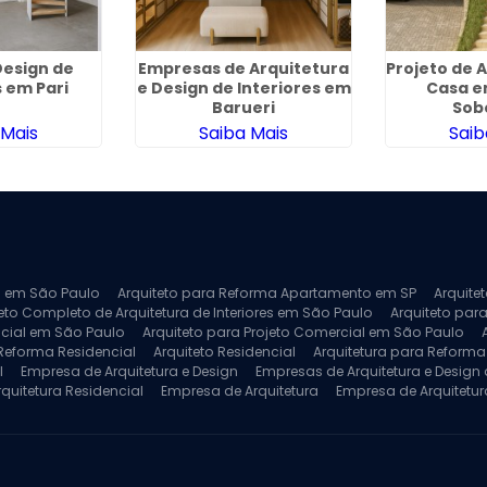
esign de
Empresas de Arquitetura
Projeto de 
s em Pari
e Design de Interiores em
Casa e
Barueri
Sob
 Mais
Saiba Mais
Saib
ra em São Paulo
Arquiteto para Reforma Apartamento em SP
Arquite
eto Completo de Arquitetura de Interiores em São Paulo
Arquiteto para
ncial em São Paulo
Arquiteto para Projeto Comercial em São Paulo
 Reforma Residencial
Arquiteto Residencial
Arquitetura para Reform
l
Empresa de Arquitetura e Design
Empresas de Arquitetura e Design d
rquitetura Residencial
Empresa de Arquitetura
Empresa de Arquitetur
ores
Projeto de Arquitetura 3D
Projeto de Arquitetura Comercial
Pro
 e Engenharia
Projeto de Arquitetura para Apartamentos
Projeto de A
pleto
Projeto de Interiores Residencial