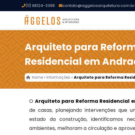
(11) 98124-3396
contato@aggelosarquitetura.com.br
Arquiteto para Refor
Residencial em Andra
Home
»
Informações
»
Arquiteto para Reforma Resi
O
Arquiteto para Reforma Residencial 
de casas, planejando intervenções que un
estado da construção, identificamos n
ambientes, melhoram a circulação e aprove