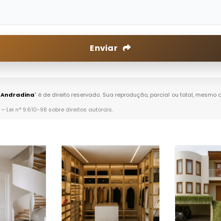
Enviar
m Andradina
" é de direito reservado. Sua reprodução, parcial ou total, mesmo 
. –
Lei n° 9.610-98 sobre direitos autorais
.