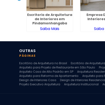
quitetura
Escritorio de Arquitetura
Empresa D
ampo Belo
de Interiores em
Interiore
Pindamonhangaba
ais
Saiba Mais
Saiba
OUTRAS
PÁGINAS
Escritório de Arquitetura no Brasil
Escritório de Arquitetu
Arquiteto para Projeto de Restaurante em São Paulo
Proj
Arquiteto Casa de Alto Padrão em SP
Arquitetura Reside
Arquiteto para Reforma de Apartamento
Arquiteto para
Design de Interiores Casa
Design de Interiores Residencia
Projeto Executivo Arquitetura
Arquitetura Institucional
A
Escritorio de Arquitetura
Escritorio de Arquitetura de Interi
Projeto de Arquitetura de Interiores
Projeto de Arquitetura
Projeto de Interiores Comercial
Projeto de Interiores Com