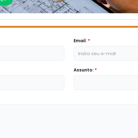
Email:
*
Assunto:
*